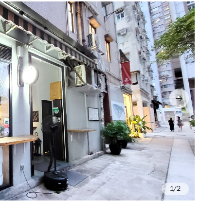
/2
Ph