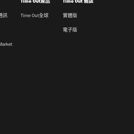
Time Out產品
Time Out 雜誌
通訊
Time Out全球
實體版
電子版
Market