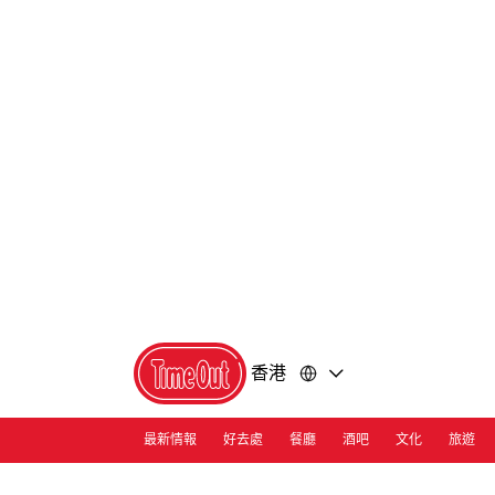
前
前
往
往
內
頁
容
尾
香港
最新情報
好去處
餐廳
酒吧
文化
旅遊