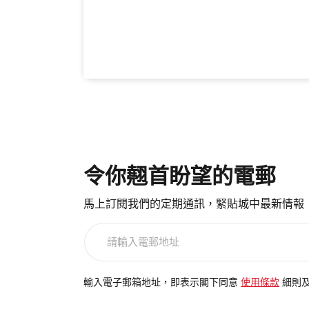
令你翹首盼望的電郵
馬上訂閱我們的定期通訊，緊貼城中最新情報
請
輸
入
電
輸入電子郵箱地址，即表示閣下同意
使用條款
細則
郵