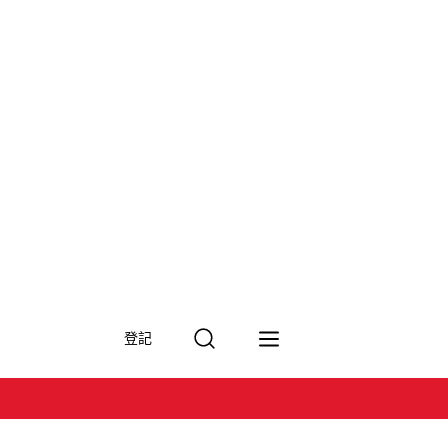
搜
登記
尋