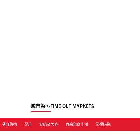
城市探索
TIME OUT MARKETS
潮流購物
影片
健康及美容
音樂與夜生活
影視娛樂