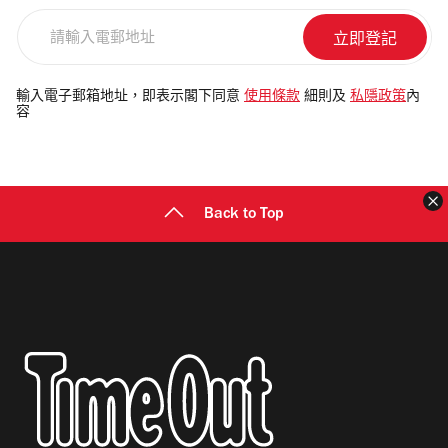
請
輸
入
電
輸入電子郵箱地址，即表示閣下同意
使用條款
細則及
私隱政策
內
容
郵
地
址
Back to Top