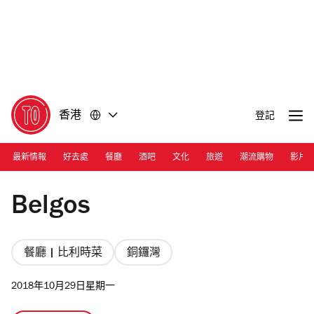
前
前
往
往
內
頁
容
尾
香港
登記
最新情報
好去處
餐廳
酒吧
文化
旅遊
潮流購物
影片
Jorge Petalver
Belgos
餐廳 | 比利時菜
銅鑼灣
2018年10月29日星期一