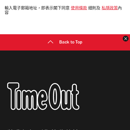
入
電
輸入電子郵箱地址，即表示閣下同意
使用條款
細則及
私隱政策
內
容
郵
地
址
Back to Top