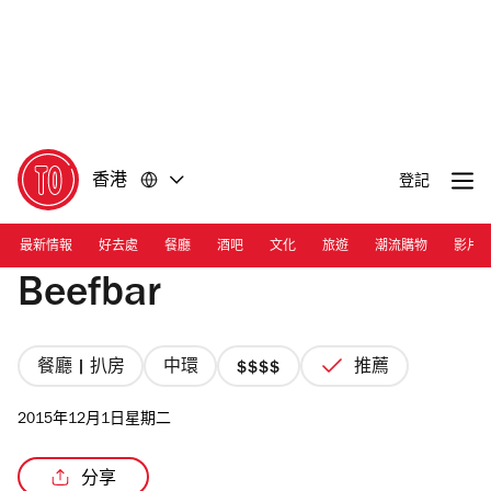
前
前
往
往
內
頁
容
尾
香港
登記
最新情報
好去處
餐廳
酒吧
文化
旅遊
潮流購物
影片
Beefbar
餐廳 | 扒房
中環
推薦
價
格
2015年12月1日星期二
4/4
星
分享