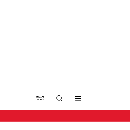
搜
登記
尋