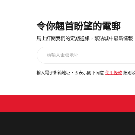
令你翹首盼望的電郵
馬上訂閱我們的定期通訊，緊貼城中最新情報
請
輸
入
電
輸入電子郵箱地址，即表示閣下同意
使用條款
細則
郵
地
址