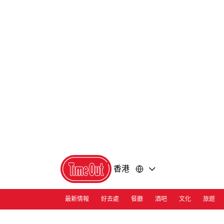
前
前
往
往
內
頁
容
尾
香港
最新情報
好去處
餐廳
酒吧
文化
旅遊