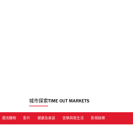
城市探索
TIME OUT MARKETS
潮流購物
影片
健康及美容
音樂與夜生活
影視娛樂