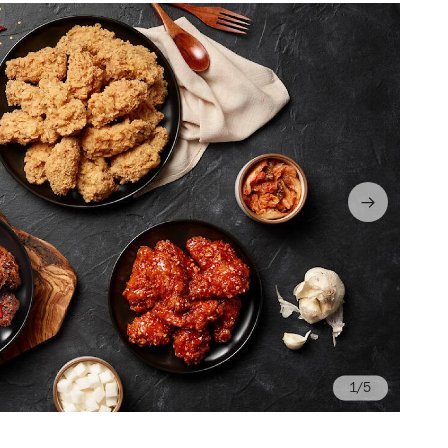
/5
Ph