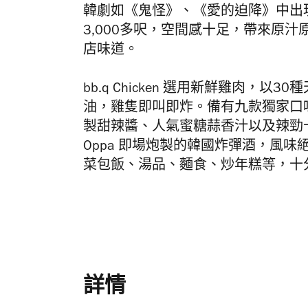
韓劇如《鬼怪》、《愛的迫降》中出
3,000多呎，空間感十足，
帶來原汁
店味道。
bb.q Chicken 選用
新鮮雞肉，以
30
種
油，雞隻即叫即炸。備有九款獨家口
製甜辣醬、人氣蜜糖蒜香汁以及辣勁
Oppa 即場炮製的韓國
炸彈酒
，風味
菜包飯、湯品、麵食、炒年糕等，十
詳情