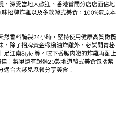
現，深受當地人歡迎。香港首間分店店面佔地
原味招牌炸雞以及多款韓式美食，
100%
還原本
天然香料
醃製
24
小時，
堅持使用健康高質橄欖
味，
除了招牌黃金橄欖油炸雞外，必試開胃秘
十足江南
Style 等。
咬下香脆肉嫩的炸雞再配上
絕佳！菜單還有超過20款地道韓式美食包括紫
分適合大黟兒聚餐分享美食！