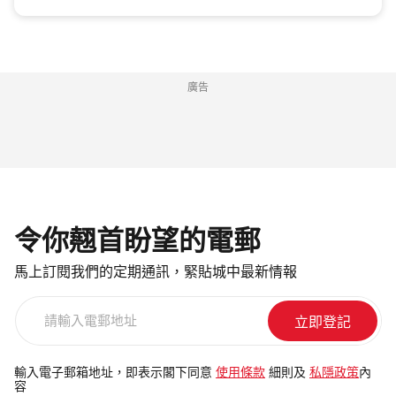
廣告
令你翹首盼望的電郵
馬上訂閱我們的定期通訊，緊貼城中最新情報
請
輸
入
電
輸入電子郵箱地址，即表示閣下同意
使用條款
細則及
私隱政策
內
容
郵