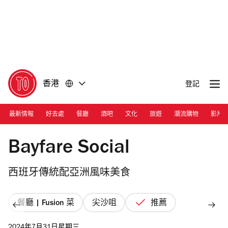
前
前
往
往
內
頁
容
尾
香港
登記
最新情報
好去處
餐廳
酒吧
文化
旅遊
潮流購物
影片
Photograph: Courtesy Bayfare Social
Bayfare Social
西班牙傳統配亞洲風味美食
餐廳 | Fusion 菜
尖沙咀
推薦