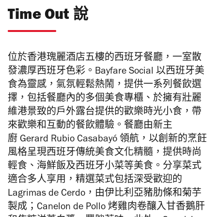
Time Out 說
位於香港瑰麗酒店五樓的西班牙餐廳，一室散
發濃厚西班牙色彩。Bayfare Social
以西班牙美
食為靈感，氣氛輕鬆熱鬧，
提供一系列餐飲選
擇，包括餐廳內的多個美食專櫃、
於擁有壯麗
維港景致的戶外露台提供的歡樂時光小食，帶
來歡樂和互動的餐飲體驗。
餐廳由
新主
廚
Gerard Rubio Casabay
ó
領航，
以創新的烹飪
風格呈現西班牙傳統美食文化精髓，提供
時尚
輕食、海鮮飯及西班牙小菜等美食。
分享菜式
適合多人享用，精選菜式包括深受歡迎的
Lagrimas de Cerdo，由伊比利亞豬肋條和菊芋
製成；Canelon de Pollo 烤雞肉卷釀入甘香鵝肝