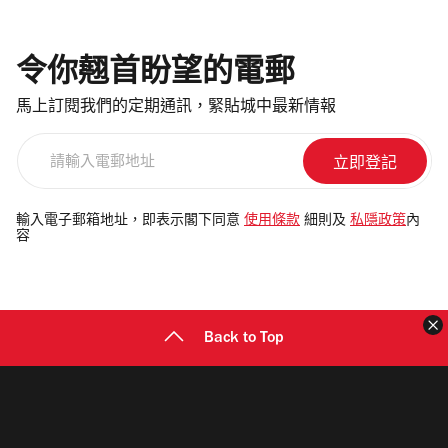
令你翹首盼望的電郵
馬上訂閱我們的定期通訊，緊貼城中最新情報
請
輸
入
電
輸入電子郵箱地址，即表示閣下同意
使用條款
細則及
私隱政策
內
容
郵
地
址
Back to Top