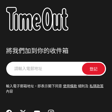
將我們加到你的收件箱
請
輸
入
電
輸入電子郵箱地址，即表示閣下同意
使用條款
細則及
私隱政策
郵
內容
地
址