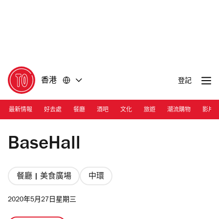
前
前
往
往
內
頁
容
尾
香港
登記
最新情報
好去處
餐廳
酒吧
文化
旅遊
潮流購物
影片
Photograph: Courtesy BaseHall
BaseHall
餐廳 | 美食廣場
中環
2020年5月27日星期三