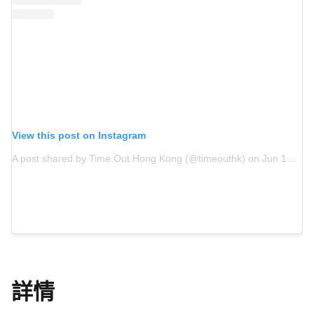
View this post on Instagram
A post shared by Time Out Hong Kong (@timeouthk)
on
Jun 10, 2020 at 6:10am PDT
詳情