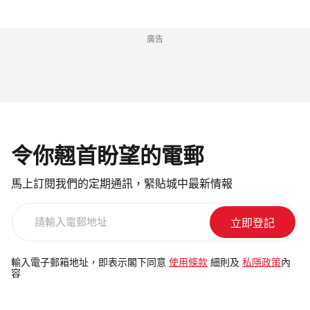
廣告
令你翹首盼望的電郵
馬上訂閱我們的定期通訊，緊貼城中最新情報
請
輸
入
電
輸入電子郵箱地址，即表示閣下同意
使用條款
細則及
私隱政策
內
容
郵
地