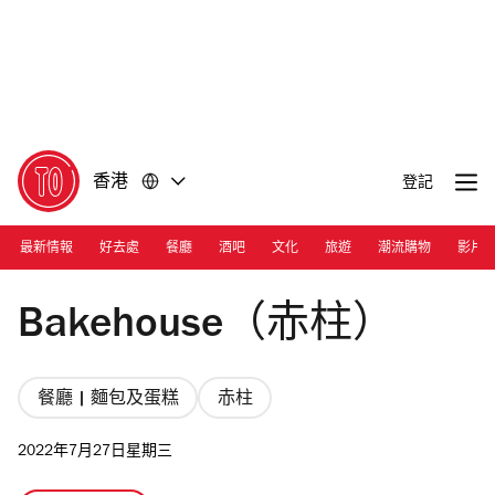
前
前
往
往
內
頁
容
尾
香港
登記
最新情報
好去處
餐廳
酒吧
文化
旅遊
潮流購物
影片
Photograph: Ann Chiu
Bakehouse（赤柱）
餐廳 | 麵包及蛋糕
赤柱
2022年7月27日星期三