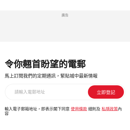
廣告
令你翹首盼望的電郵
馬上訂閱我們的定期通訊，緊貼城中最新情報
請
輸
入
電
輸入電子郵箱地址，即表示閣下同意
使用條款
細則及
私隱政策
內
容
郵
地
址