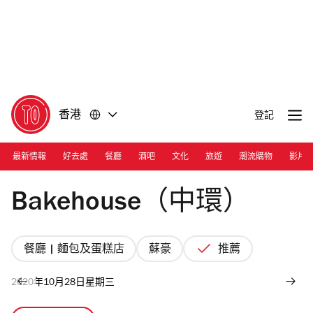
前
前
往
往
內
頁
容
尾
香港
登記
最新情報
好去處
餐廳
酒吧
文化
旅遊
潮流購物
影片
Photograph: Fontaine Cheng
Bakehouse（中環）
餐廳 | 麵包及蛋糕店
蘇豪
推薦
2020年10月28日星期三