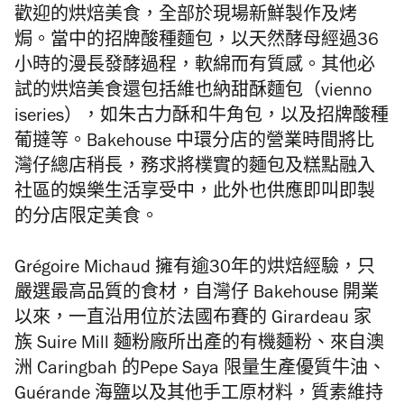
歡迎的烘焙美食，
全部於現場新鮮製作及烤
焗。當中的招牌酸種麵包，以天然酵母經過
3
6
小時的漫長發酵過程，軟綿而有質感。
其他必
試的烘焙美食還包括維也納甜酥麵包（
vienno
iseries
），如朱古力酥和牛角包，以及招牌酸種
葡撻等。
Bakehouse 中環分店
的營業時間將比
灣仔總店稍長，務求將樸實的麵包及糕點融入
社區的娛樂生活享受中，此外也供應即叫即製
的分店限定美食。
Grégoire Michaud 擁有逾30年的烘焙經驗，只
嚴選最高品質的食材，自灣仔
Bakehouse
開業
以來，一直沿用位於法國布賽的 Girardeau 家
族 Suire Mill 麵粉廠所出產的有機麵粉、來自澳
洲 Caringbah 的Pepe Saya 限量生產優質牛油、
Guérande 海鹽以及其他手工原材料，質素維持