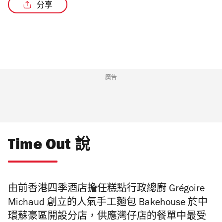
分享
/3
廣告
Time Out 說
由前
香港四季酒店擔任糕點行政總廚 Grégoire
Michaud 創立的人
氣手工麵包
Bakehouse 於中
環蘇豪區開設分店，
供應
灣仔店的餐單中最受