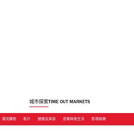
城市探索
TIME OUT MARKETS
潮流購物
影片
健康及美容
音樂與夜生活
影視娛樂