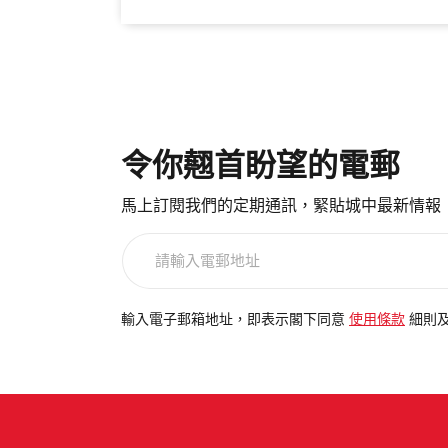
令你翹首盼望的電郵
馬上訂閱我們的定期通訊，緊貼城中最新情報
請
輸
入
電
輸入電子郵箱地址，即表示閣下同意
使用條款
細則
郵
地
址