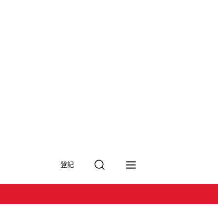
搜
登記
尋