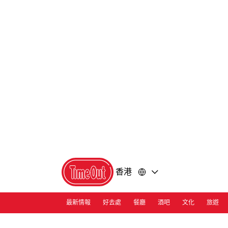
前
前
往
往
內
頁
容
尾
香港
最新情報
好去處
餐廳
酒吧
文化
旅遊