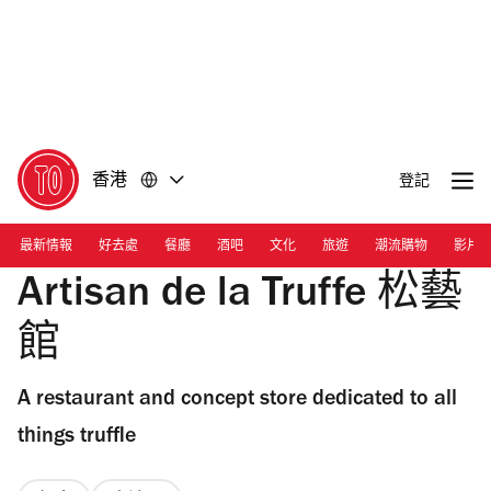
前
前
往
往
內
頁
容
尾
香港
登記
最新情報
好去處
餐廳
酒吧
文化
旅遊
潮流購物
影片
Artisan de la Truffe 松藝
館
A restaurant and concept store dedicated to all
things truffle