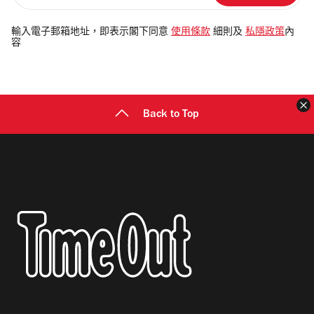
入
電
輸入電子郵箱地址，即表示閣下同意
使用條款
細則及
私隱政策
內
容
郵
地
址
Back to Top