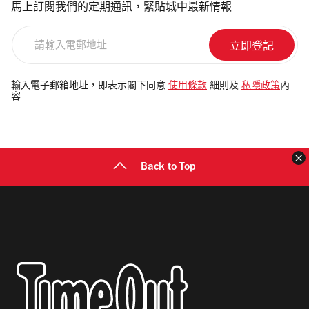
馬上訂閱我們的定期通訊，緊貼城中最新情報
請
輸
入
電
輸入電子郵箱地址，即表示閣下同意
使用條款
細則及
私隱政策
內
容
郵
地
址
Back to Top