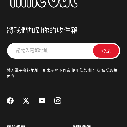
將我們加到你的收件箱
請
輸
入
電
輸入電子郵箱地址，即表示閣下同意
使用條款
細則及
私隱政策
郵
內容
地
址