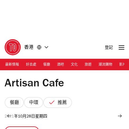
前
前
往
往
內
頁
容
尾
香港
登記
最新情報
好去處
餐廳
酒吧
文化
旅遊
潮流購物
影片
Photograph: Yue
Artisan Cafe
餐廳
中環
推薦
2021年10月28日星期四