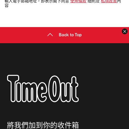
電
輸入電子郵箱地址，即表示閣下同意
使用條款
細則及
私隱政策
內
容
郵
地
址
Back to Top
將我們加到你的收件箱