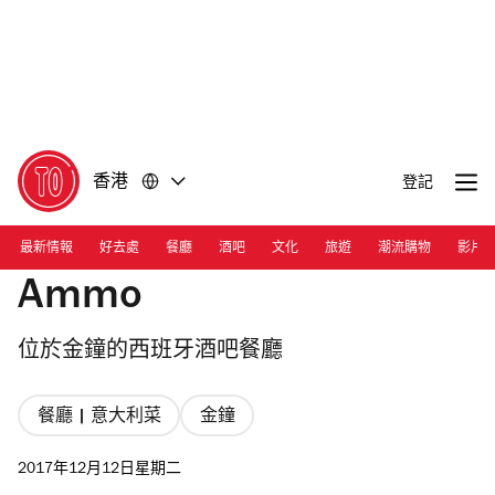
前
前
往
往
內
頁
容
尾
香港
登記
最新情報
好去處
餐廳
酒吧
文化
旅遊
潮流購物
影片
Ammo
位於金鐘的西班牙酒吧餐廳
餐廳 | 意大利菜
金鐘
2017年12月12日星期二