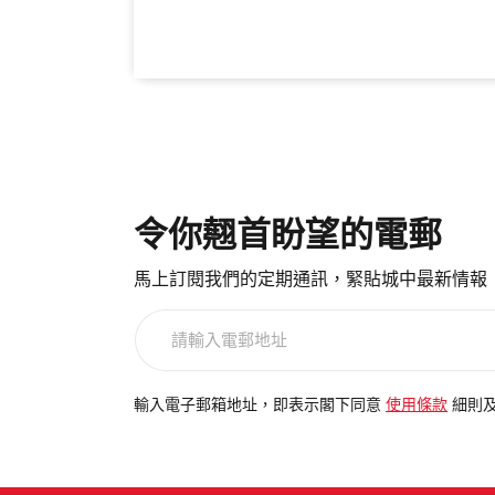
令你翹首盼望的電郵
馬上訂閱我們的定期通訊，緊貼城中最新情報
請
輸
入
電
輸入電子郵箱地址，即表示閣下同意
使用條款
細則
郵
地
址