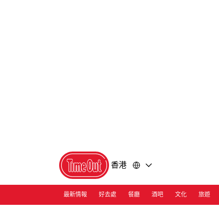
前
前
往
往
內
頁
容
尾
香港
最新情報
好去處
餐廳
酒吧
文化
旅遊