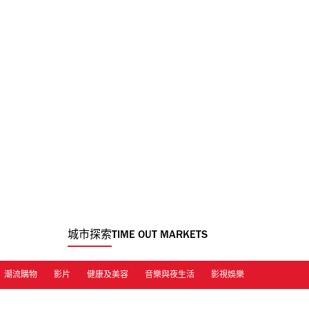
城市探索
TIME OUT MARKETS
潮流購物
影片
健康及美容
音樂與夜生活
影視娛樂