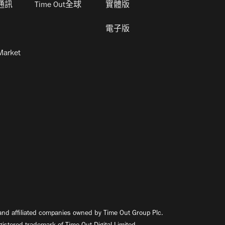
通訊
Time Out全球
實體版
電子版
Market
nd affiliated companies owned by Time Out Group Plc.