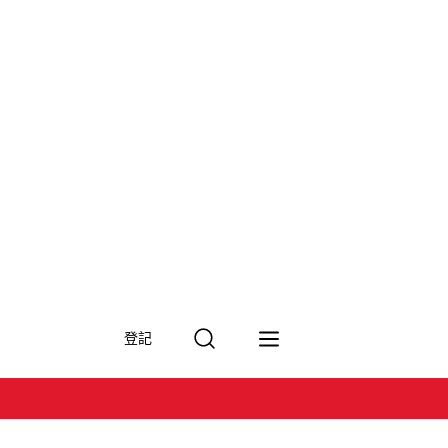
搜
登記
尋