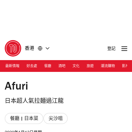
前
前
往
往
內
頁
容
尾
香港
登記
最新情報
好去處
餐廳
酒吧
文化
旅遊
潮流購物
影片
Photograph: Courtesy Afuri
Afuri
日本超人氣拉麵過江龍
餐廳 | 日本菜
尖沙咀