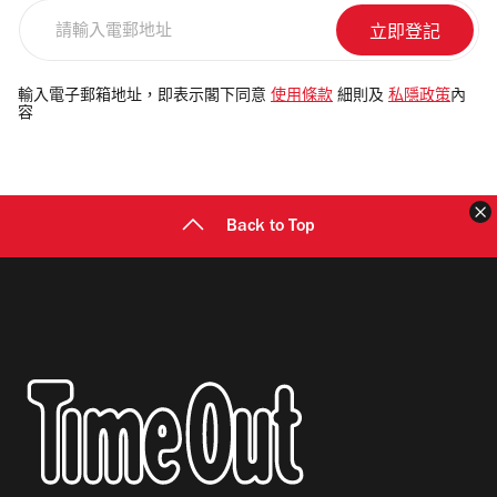
請
輸
入
電
輸入電子郵箱地址，即表示閣下同意
使用條款
細則及
私隱政策
內
容
郵
地
址
Back to Top