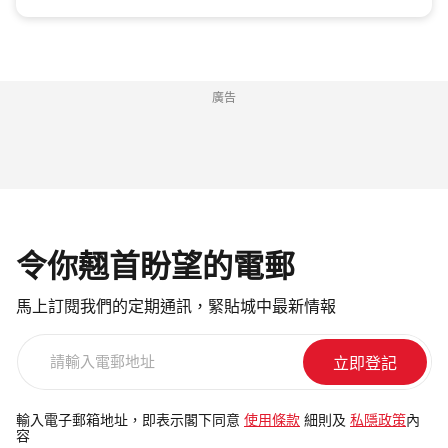
廣告
令你翹首盼望的電郵
馬上訂閱我們的定期通訊，緊貼城中最新情報
請
輸
入
電
輸入電子郵箱地址，即表示閣下同意
使用條款
細則及
私隱政策
內
容
郵