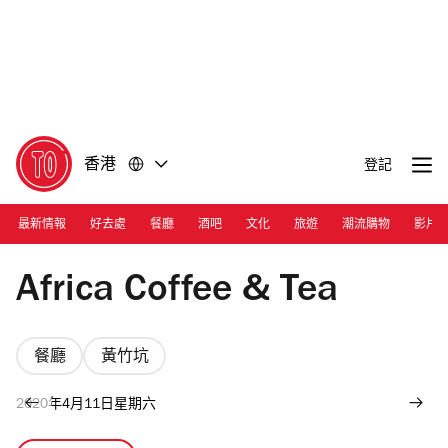
前
前
往
往
內
頁
容
尾
香港
登記
最新情報
好去處
餐廳
酒吧
文化
旅遊
潮流購物
影片
Photograph: Ann Chiu
Africa Coffee & Tea
餐廳
黃竹坑
2020年4月11日星期六