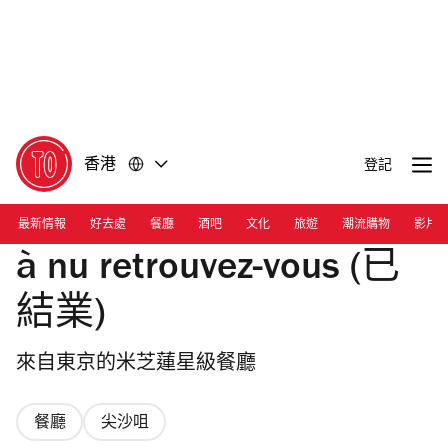
前
前
往
往
內
頁
容
尾
香港
登記
最新情報
好去處
餐廳
酒吧
文化
旅遊
潮流購物
影片
à nu retrouvez-vous (已
結業)
來自東京的米芝蓮星級餐廳
餐廳
尖沙咀