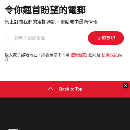
令你翹首盼望的電郵
馬上訂閱我們的定期通訊，緊貼城中最新情報
請
輸
入
電
輸入電子郵箱地址，即表示閣下同意
使用條款
細則及
私隱政策
內
容
郵
地
址
Back to Top