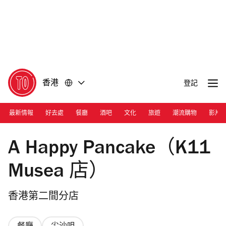
前
前
往
往
內
頁
容
尾
香港
登記
最新情報
好去處
餐廳
酒吧
文化
旅遊
潮流購物
影片
Photo: Ann Chiu
A Happy Pancake（K11
Musea 店）
香港第二間分店