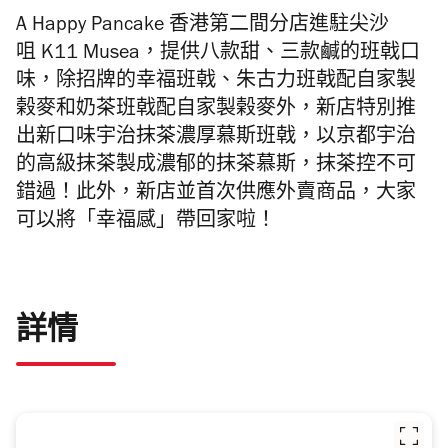
A Happy Pancake
香港第二間分店
進駐尖沙
咀
K11 Musea，提供八款甜、三款鹹的班戟口
味，除招牌的幸福班戟、朱古力班戟配自家製
榖麥和奶茶班戟配自家製榖麥外，新店特別推
出新口味宇治抹茶濃厚慕斯班戟，以京都宇治
的高級抹茶製成濃郁的抹茶慕斯，抹茶控不可
錯過！此外，新店並首次供應外賣商品，大家
可以將「幸福感」帶回家啦！
詳情