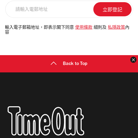
請
輸
入
電
輸入電子郵箱地址，即表示閣下同意
使用條款
細則及
私隱政策
內
容
郵
地
址
Back to Top