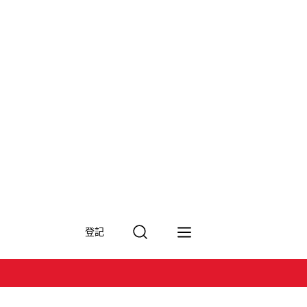
搜
登記
尋