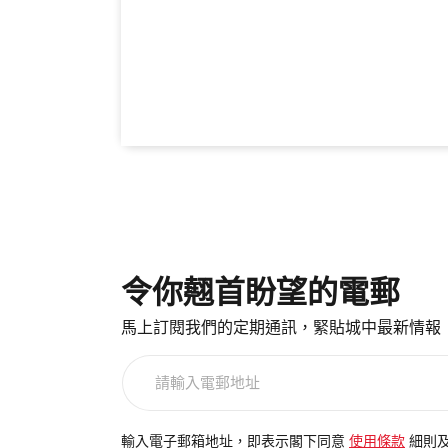
令你翹首盼望的電郵
馬上訂閱我們的定期通訊，緊貼城中最新情報
請
輸
入
電
輸入電子郵箱地址，即表示閣下同意
使用條款
細則