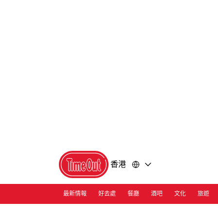
前
前
往
往
內
頁
容
尾
香港
最新情報
好去處
餐廳
酒吧
文化
旅遊