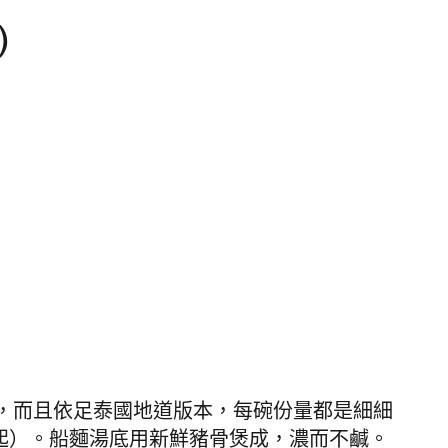
)
，而且依足泰國地道版本，每碗份量都是細細
5起）。船麵湯底用新鮮豬骨煲成，濃而不鹹。