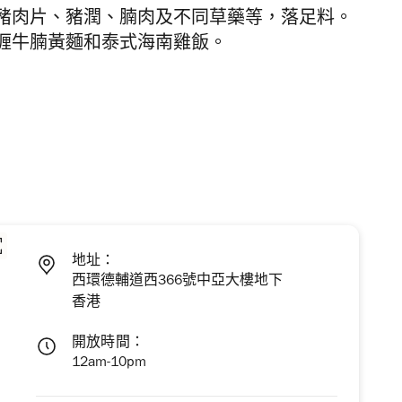
豬肉片、豬潤、腩肉及不同草藥等，落足料。
喱牛腩黃麵和泰式海南雞飯。
地址：
西環德輔道西366號中亞大樓地下
香港
開放時間：
12am-10pm