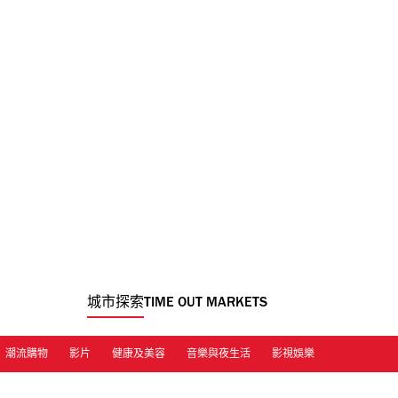
城市探索
TIME OUT MARKETS
潮流購物
影片
健康及美容
音樂與夜生活
影視娛樂