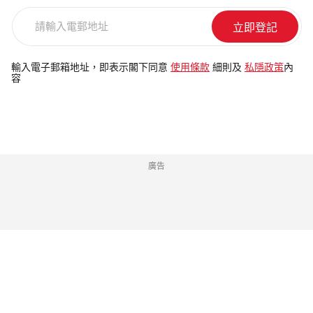
請
輸
入
電
輸入電子郵箱地址，即表示閣下同意
使用條款
細則及
私隱政策
內
容
郵
地
址
廣告