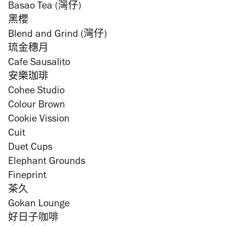
Basao Tea (
灣仔
)
黑櫻
Blend and Grind (
灣仔
)
琉金穗月
Cafe Sausalito
安樂珈琲
Cohee Studio
Colour Brown
Cookie Vission
Cuit
Duet Cups
Elephant Grounds
Fineprint
茶久
Gokan Lounge
好日子咖啡