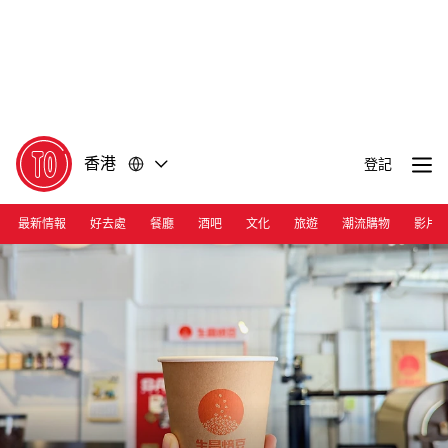
前
前
往
往
內
頁
容
尾
香港
登記
最新情報
好去處
餐廳
酒吧
文化
旅遊
潮流購物
影片