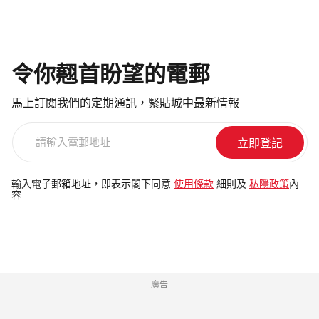
令你翹首盼望的電郵
馬上訂閱我們的定期通訊，緊貼城中最新情報
請
輸
入
電
輸入電子郵箱地址，即表示閣下同意
使用條款
細則及
私隱政策
內
容
郵
地
址
廣告