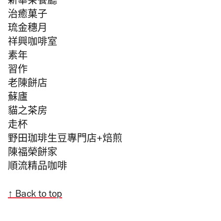
新華茶餐廳
治癒菓子
琉金穗月
祥興咖啡室
素年
習作
老陳餅店
蘇廬
貓之茶房
走杯
野田珈琲生豆專門店+焙煎
陳福榮餅家
順流精品咖啡
↑ Back to top