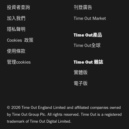
投資者查詢
刊登廣告
加入我們
Time Out Market
隱私聲明
Time Out產品
Cookies 政策
Time Out全球
使用條款
管理cookies
Time Out 雜誌
實體版
電子版
© 2026 Time Out England Limited and affiliated companies owned
by Time Out Group Plc. All rights reserved. Time Out is a registered
trademark of Time Out Digital Limited.