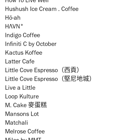
How To Live Well
Hushush Ice Cream . Coffee
Hö-ah
HΛVN°
Indigo Coffee
Infiniti C by October
Kactus Koffee
Latter Cafe
Little Cove Espresso（西貢）
Little Cove Espresso（堅尼地城）
Live a Little
Loop Kulture
M. Cake 麥蛋糕
Mansons Lot
Matchali
Melrose Coffee