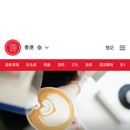
前
前
往
往
內
頁
容
尾
香港
登記
最新情報
好去處
餐廳
酒吧
文化
旅遊
潮流購物
影片