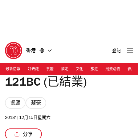
前
前
往
往
內
頁
容
尾
香港
登記
最新情報
好去處
餐廳
酒吧
文化
旅遊
潮流購物
影片
121BC (已結業)
餐廳
蘇豪
2018年12月15日星期六
分享