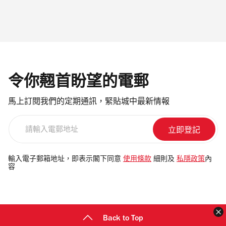
令你翹首盼望的電郵
馬上訂閱我們的定期通訊，緊貼城中最新情報
請
輸
入
電
輸入電子郵箱地址，即表示閣下同意
使用條款
細則及
私隱政策
內
容
郵
地
址
Back to Top