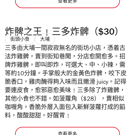
查看更多
炸髀之王﹗三多炸髀（$30）
街頭小食
大埔
三多由大埔一間寂寂無名的街坊小店，憑着古
法炸雞髀，賣到街知巷聞，分店愈開愈多。招
牌炸雞髀，即叫即炸，可選大、中、小辣，需
等約10分鐘。手掌般大的金黃色炸髀，咬下皮
脆香口，雞肉醃得夠入味而且嫩滑 juicy。記得
要連皮食，愈邪惡愈美味﹗三多除了炸雞髀，
其他小食也不錯。如菠蘿角（$28），賣相似
咖喱角，香脆外層入面包入新鮮菠蘿打成的餡
料，酸酸甜甜，好醒胃﹗
查看更多