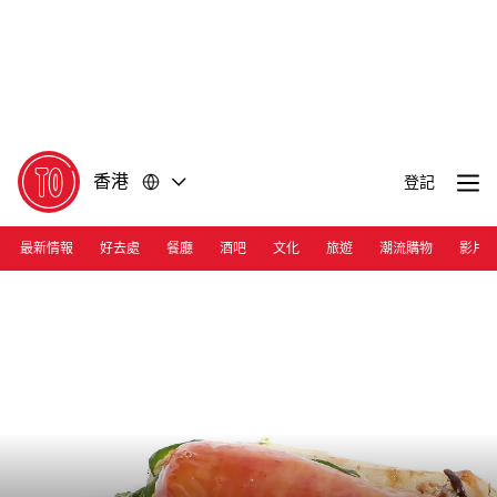
前
前
往
往
內
頁
容
尾
香港
登記
最新情報
好去處
餐廳
酒吧
文化
旅遊
潮流購物
影片