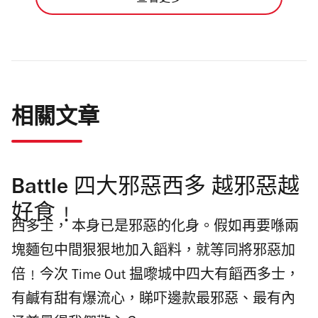
相關文章
Battle 四大邪惡西多 越邪惡越
好食﹗
西多士， 本身已是邪惡的化身。假如再要喺兩
塊麵包中間狠狠地加入饀料，就等同將邪惡加
倍﹗今次 Time Out 揾嚟城中四大有饀西多士，
有鹹有甜有爆流心，睇吓邊款最邪惡、最有內