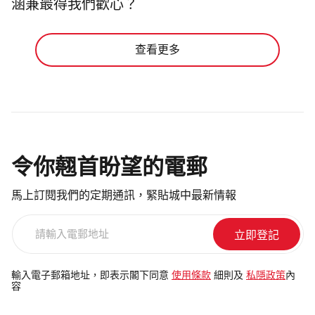
涵兼最得我們歡心？
查看更多
令你翹首盼望的電郵
馬上訂閱我們的定期通訊，緊貼城中最新情報
請
輸
入
電
輸入電子郵箱地址，即表示閣下同意
使用條款
細則及
私隱政策
內
容
郵
地