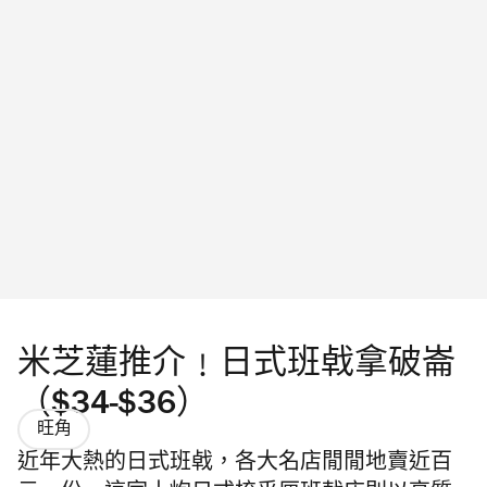
米芝蓮推介﹗日式班㦸拿破崙
（$34-$36）
旺角
近年大熱的日式班㦸，各大名店閒閒地賣近百