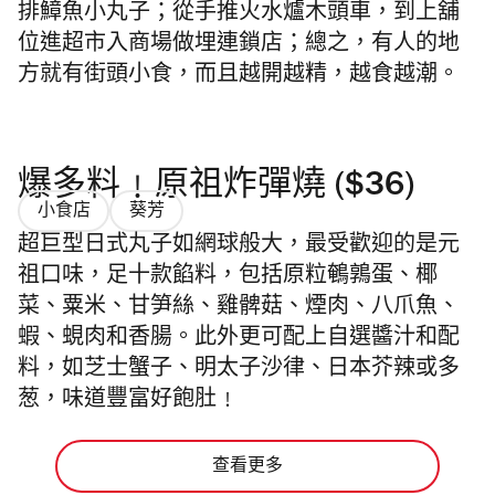
排鱆魚小丸子；從手推火水爐木頭車，到上舖
位進超市入商場做埋連鎖店；總之，有人的地
方就有街頭小食，而且越開越精，越食越潮。
爆多料﹗原祖炸彈燒 ($36)
小食店
葵芳
超巨型日式丸子如網球般大，最受歡迎的是元
祖口味，足十款餡料，包括原粒鵪鶉蛋、椰
菜、粟米、甘笋絲、雞髀菇、煙肉、八爪魚、
蝦、蜆肉和香腸。此外更可配上自選醬汁和配
料，如芝士蟹子、明太子沙律、日本芥辣或多
葱，味道豐富好飽肚﹗
查看更多