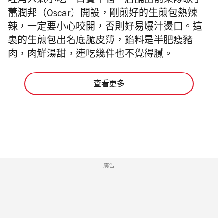
旺角人氣小吃，日賣千個。店舖由前樂隊歌手
蕭潤邦（Oscar）開設，剛煎好的生煎包熱辣
辣，一定要小心咬開，否則好易爆汁燙口。這
裏的生煎包出名底脆皮薄，餡料是半肥瘦豬
肉，肉鮮湯甜，連吃幾件也不覺得膩。
查看更多
廣告