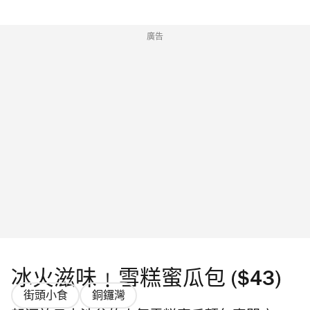
廣告
冰火滋味﹗雪糕蜜瓜包 ($43)
街頭小食
銅鑼灣