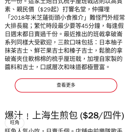
元一份。這家土炮日式梳乎厘班戟店則以高質
素、親民價（$29起）打響名堂，仲攞埋
「2018年米芝蓮街頭小食推介」難怪門外經常
大排長龍；繁忙時段最少要等45分鐘，每逢假
日週末都日賣過千份。最近推出的班㦸拿破崙
系列同樣大受歡迎，三款口味包括：日本柚子
抹茶吉士、鮮芒果吉士和榛子吉士，鬆脆的拿
破崙夾住軟棉棉的梳乎厘班戟，加埋自家製的
醬料和吉士，口感層次和味道都極豐富。
查看更多
爆汁﹗上海生煎包 ($28/四件)
旺角