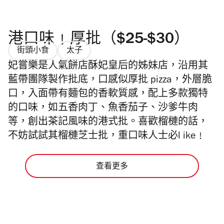
港口味﹗厚批（$25-$30）
街頭小食
太子
妃嘗樂是人氣餅店酥妃皇后的姊妹店，沿用其
藍帶團隊製作批底，口感似厚批 pizza，外層脆
口，入面帶有麵包的香軟質感，配上多款獨特
的口味，如五香肉丁、魚香茄子、沙爹牛肉
等，創出茶記風味的港式批。喜歡榴槤的話，
不妨試試其榴槤芝士批，重口味人士必l ike﹗
查看更多