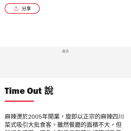
星
分享
廣告
Time Out 說
麻辣
燙
於
2005
年開業，
旋即以正宗的
麻辣
四川
菜式吸引大批食客。
雖然餐廳的面積不大，但