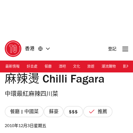
前
前
往
往
內
頁
容
尾
香港
登記
最新情報
好去處
餐廳
酒吧
文化
旅遊
潮流購物
影片
麻辣燙 Chilli Fagara
中環最紅麻辣四川菜
餐廳 | 中國菜
蘇豪
推薦
價
格
2010年12月3日星期五
3/4