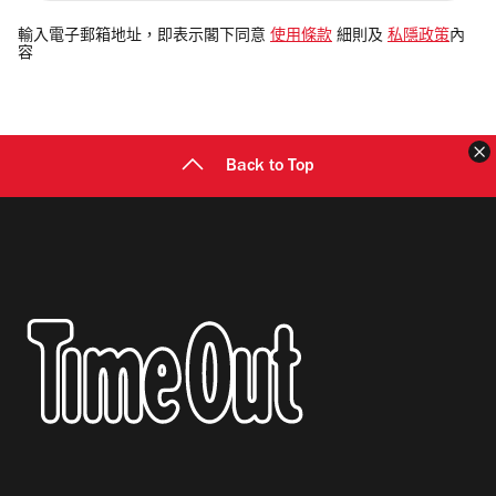
入
電
輸入電子郵箱地址，即表示閣下同意
使用條款
細則及
私隱政策
內
容
郵
地
址
Back to Top