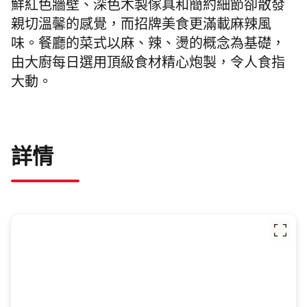
鮮紅色牆壁、
深色木製傢具和簡約細節卻散發
親切溫馨的感覺，
而招牌美食更滿載
麻辣
風
味。
餐廳的菜式以麻、辣、
燙
的概念為基礎，
由大廚每日選用頂級食材精心炮製，令人食指
大動。
詳情