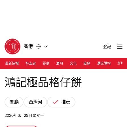
前
前
往
往
內
頁
容
尾
香港
登記
最新情報
好去處
餐廳
酒吧
文化
旅遊
潮流購物
影片
Photograph: Time Out Hong Kong
鴻記極品格仔餅
餐廳
西灣河
推薦
2020年6月29日星期一