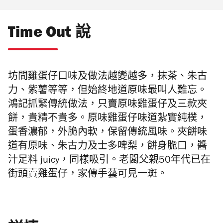
Time Out 說
坊間雞蛋仔口味及做法越變
越多，抹茶、朱古
力、紫薯等等，但始終地道原味最叫人難忘。
鴻記抓緊傳統做法，只賣
原味雞蛋仔及三款夾
餅，貴精不貴多。原味雞蛋仔味道紮實純樸，
蛋香濃郁，外脆內軟，保留傳統風味。夾餅味
道有原味、朱古力及士多啤梨，餅身脆口，醬
汁足料 juicy，同樣吸引。老闆父親50年代已在
街頭賣雞蛋仔，家傳手藝可見一斑。