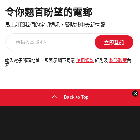
令你翹首盼望的電郵
馬上訂閱我們的定期通訊，緊貼城中最新情報
請
輸
入
電
輸入電子郵箱地址，即表示閣下同意
使用條款
細則及
私隱政策
內
容
郵
地
址
Back to Top