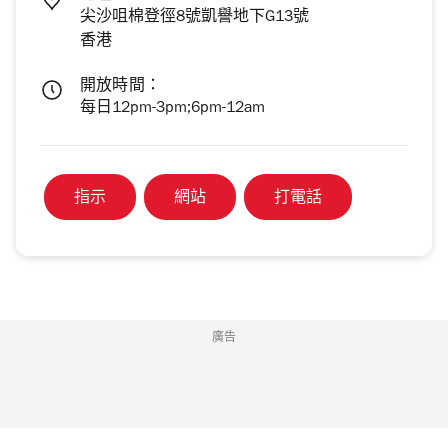
尖沙咀棉登徑8號凱譽地下G13號
香港
開放時間：
每日12pm-3pm;6pm-12am
指示
網站
打電話
廣告