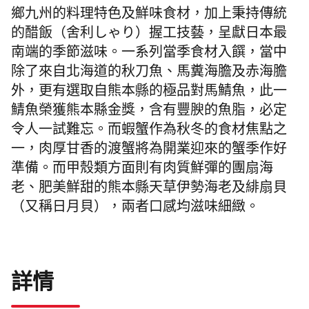
鄉九州的料理特色及鮮味食材，
加上
秉持傳
統
的醋飯（舍利しゃり）握工技藝
，呈
獻
日本最
南端的季節滋味。
一系列當季食材
入饌，當
中
除了
來自
北海道的
秋刀魚
、馬糞海膽
及
赤海膽
外，更
有
選取自熊本縣
的極品
對
馬鯖魚
，此一
鯖魚榮獲熊本縣金獎，
含
有豐腴的魚脂，必定
令人一試難忘。而蝦蟹作為秋冬的食材
焦點
之
一
，肉厚甘香的渡蟹將為開業迎來的蟹季作好
準
備。
而
甲殼
類方面
則有肉質鮮彈的團扇海
老、肥美鮮甜的熊本縣天草伊勢海老及緋扇貝
（又稱日月貝），
兩者口感
均
滋味細緻。
詳情