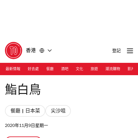
前
前
往
往
內
頁
容
尾
香港
登記
最新情報
好去處
餐廳
酒吧
文化
旅遊
潮流購物
影片
Photograph: Courtesy Sushi Hakucho
鮨白鳥
餐廳 | 日本菜
尖沙咀
2020年11月9日星期一