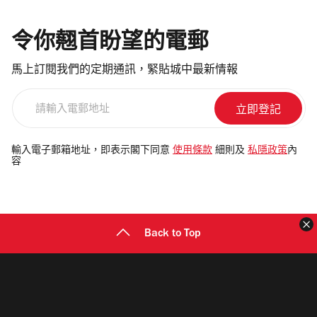
令你翹首盼望的電郵
馬上訂閱我們的定期通訊，緊貼城中最新情報
請
輸
入
電
輸入電子郵箱地址，即表示閣下同意
使用條款
細則及
私隱政策
內
容
郵
地
址
Back to Top