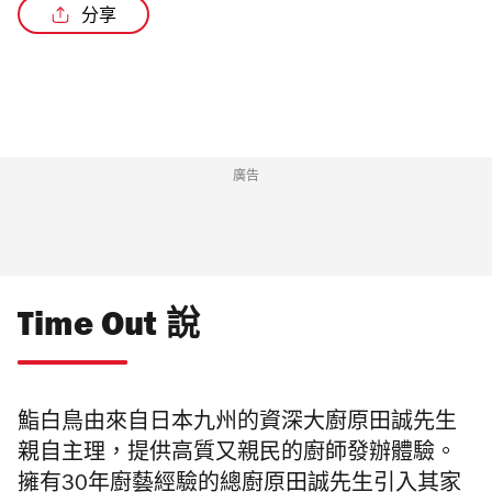
分享
廣告
Time Out 說
鮨白鳥
由
來自日本九州的資深大廚原田誠先生
親自主理，提供
高質
又
親民
的
廚師發
辦體驗。
擁有
30
年廚藝經驗的總廚原田誠先生
引入其家