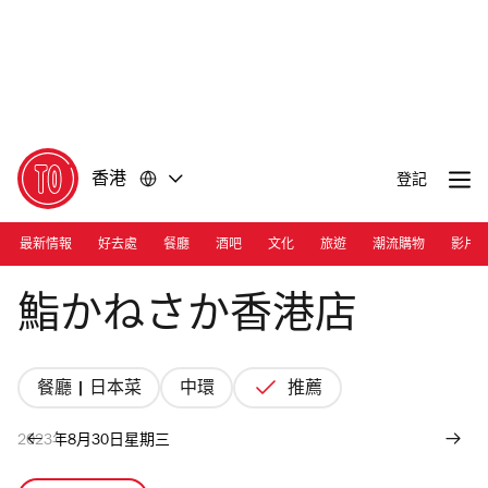
前
前
往
往
內
頁
容
尾
香港
登記
最新情報
好去處
餐廳
酒吧
文化
旅遊
潮流購物
影片
Photograph: Courtesy Kanesaka Hong Kong
鮨かねさか香港店
餐廳 | 日本菜
中環
推薦
2023年8月30日星期三