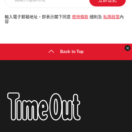
輸
入
電
輸入電子郵箱地址，即表示閣下同意
使用條款
細則及
私隱政策
內
容
郵
地
址
Back to Top