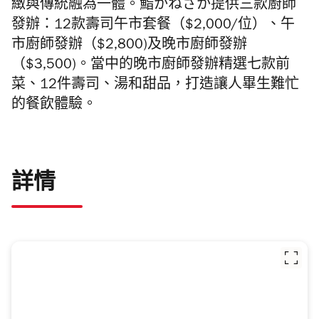
緻與傳統融為一體。
鮨かねさか提供三款
廚師
發辦：
12款壽司
午市套餐（$2,000/位）、午
市廚師發辦（$2,800)及晚市廚師發辦
（$3,500)。當中的晚市廚師發辦精選七款前
菜、12件壽司、湯和甜品，打造讓人畢生難忙
的餐飲體驗。
詳情