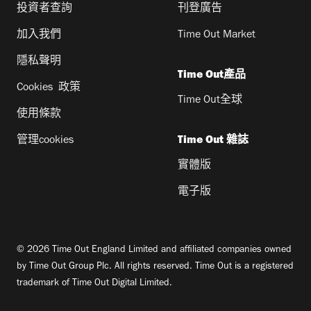
投資者查詢
刊登廣告
加入我們
Time Out Market
隱私聲明
Time Out產品
Cookies 政策
Time Out全球
使用條款
管理cookies
Time Out 雜誌
實體版
電子版
© 2026 Time Out England Limited and affiliated companies owned
by Time Out Group Plc. All rights reserved. Time Out is a registered
trademark of Time Out Digital Limited.