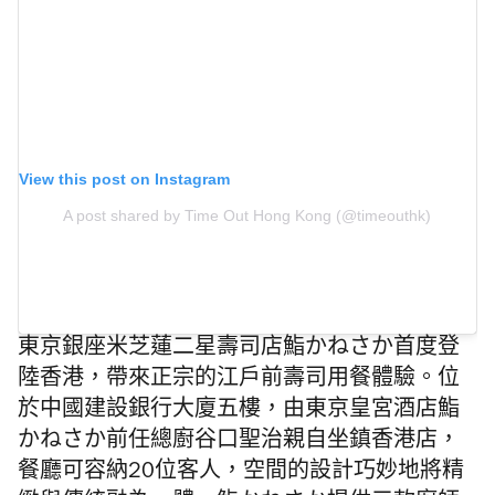
View this post on Instagram
A post shared by Time Out Hong Kong (@timeouthk)
東京銀座米芝蓮二星壽司店鮨かねさか首度登
陸香港，
帶來正宗的江戶前壽司用餐體驗。
位
於中國建設銀行大廈五
樓，
由東京皇宮酒店鮨
かねさか前任總廚谷口聖治親自坐鎮香港店，
餐廳可容納
20
位客人，
空間的設計巧妙地將精