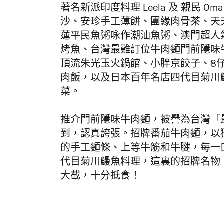
著名新派印度料理 Leela 及 親民 O
沙、​​安珍手工薄餅、團緣肉骨茶、
蓮平民魚粥咏作潮汕魚粥、澳門超人
烤魚、台灣最難訂位牛肉麵門前隱味
頂流朱光玉火鍋館、小胖京餃子、8
肉飯，以及日本百年名店四代目菊川
菜。
推介門前隱味牛肉麵，被譽為台灣「
到，認真誇張。招牌番茄牛肉
麵，以
的手工麵條、上等牛筋和牛腱，每一
代目菊川鰻魚料理，這裏的招牌名物「
大截，十分抵食！