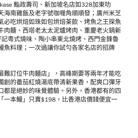
makase 鮨政壽司、新加坡名店如328加東叻
天天海南雞飯及老字號咖喱角順順發；廣州米芝
氣必吃烘焙如珠如包烘焙茶飲、烤魚之王探魚
牛肉麵、西塔老太太泥爐烤肉、重慶老火鍋新
仔記粵式燒味、陶小串東北燒烤、西門金鋒魯
鰻魚料理；一次過讓你試勻各家名店的招牌
最難訂位牛肉麵店」，高峰期要等兩年才能吃
獨創的番茄紅燒湯底帶清新果香，配爽口彈牙
口都是絕妙的味覺體驗。另外，香港都有的四
一本鰻」只賣$198，比香港店價錢便宜一