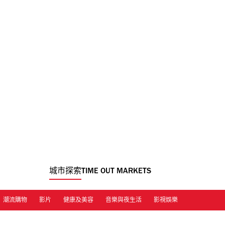
城市探索
TIME OUT MARKETS
潮流購物
影片
健康及美容
音樂與夜生活
影視娛樂