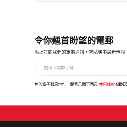
令你翹首盼望的電郵
馬上訂閱我們的定期通訊，緊貼城中最新情報
請
輸
入
電
輸入電子郵箱地址，即表示閣下同意
使用條款
細則
郵
地
址