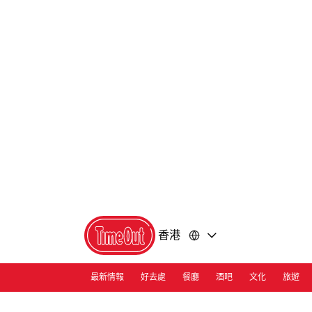
前
前
往
往
內
頁
容
尾
香港
最新情報
好去處
餐廳
酒吧
文化
旅遊