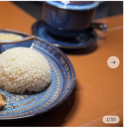
/10
Ph