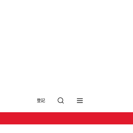
搜
登記
尋