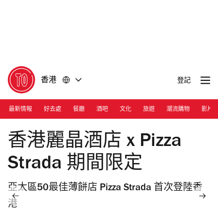
前
前
往
往
內
頁
容
尾
香港
登記
最新情報
好去處
餐廳
酒吧
文化
旅遊
潮流購物
影片
Photograph: Ann Chiu
香港麗晶酒店 x Pizza
Strada 期間限定
亞太區50最佳薄餅店 Pizza Strada 首次登陸香
港