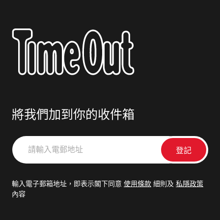
將我們加到你的收件箱
請
輸
入
電
輸入電子郵箱地址，即表示閣下同意
使用條款
細則及
私隱政策
郵
內容
地
址