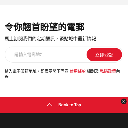
令你翹首盼望的電郵
馬上訂閱我們的定期通訊，緊貼城中最新情報
請
輸
入
電
輸入電子郵箱地址，即表示閣下同意
使用條款
細則及
私隱政策
內
容
郵
地
址
Back to Top