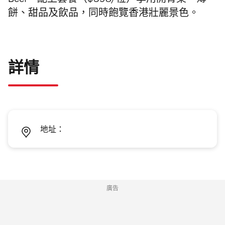
Beef，配上套餐（$398/位）享用開胃菜、薄
餅、甜品及飲品，同時飽覽香港壯麗景色。
詳情
地址：
廣告