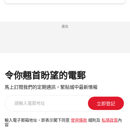
廣告
令你翹首盼望的電郵
馬上訂閱我們的定期通訊，緊貼城中最新情報
請
輸
入
電
輸入電子郵箱地址，即表示閣下同意
使用條款
細則及
私隱政策
內
容
郵