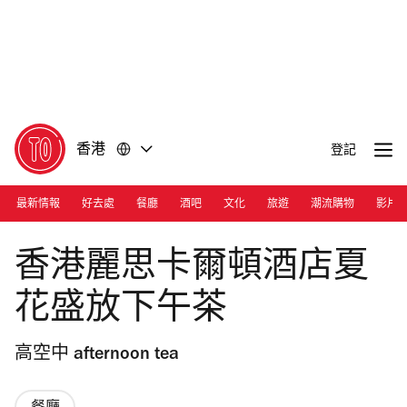
前
前
往
往
內
頁
容
尾
香港
登記
最新情報
好去處
餐廳
酒吧
文化
旅遊
潮流購物
影片
Photograph: Courtesy The Ritz Carlton
香港麗思卡爾頓酒店夏
花盛放下午茶
高空中 afternoon tea