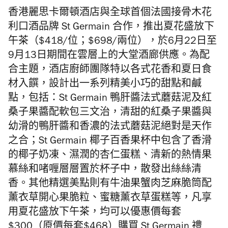
香港麗思卡爾頓酒店與
全球首個法國接骨木花
利口酒品牌
St Germain 合作，
推出夏花盛放下
午茶（$418/位；$698/兩位），於
6
月
22
日至
9
月
13
日期間在雲層上的大堂酒廊供應。為配
合主題，
酒店廚師團隊特以各式花香和夏日食
材入饌，設計出一系列精美小巧的甜點和鹹
點，包括：St Germain 鴨肝醬法式蘑菇泥及紅
桑子果醬配軟包三文治，清甜的紅桑子果醬與
幼滑的鴨肝醬和香濃的法式蘑菇泥絕對是天作
之合；St Germain 椰子百香果杯中包含了香滑
的椰子奶凍、濕潤的杏仁蛋糕、清新的熱情果
慕絲和啫喱層層置於杯子中，散發出絲絲清
香。其他精選美點則有牛油果蟹肉芝麻脆筒配
薰衣草開心果脆粒、蜜糖薰衣草蛋糕等，
凡享
用夏花盛放下午茶，均可以優惠價每套
$300（
原價每套
$468）
購買
St Germain
禮