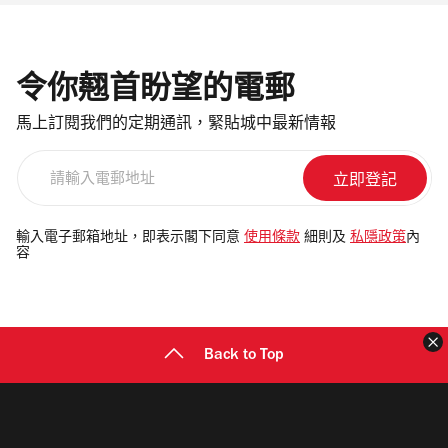
令你翹首盼望的電郵
馬上訂閱我們的定期通訊，緊貼城中最新情報
請
輸
入
電
輸入電子郵箱地址，即表示閣下同意
使用條款
細則及
私隱政策
內
容
郵
地
址
Back to Top