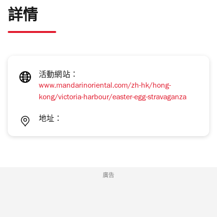
詳情
活動網站：
www.mandarinoriental.com/zh-hk/hong-
kong/victoria-harbour/easter-egg-stravaganza
地址：
廣告