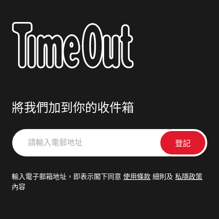
將我們加到你的收件箱
請
輸
入
電
輸入電子郵箱地址，即表示閣下同意
使用條款
細則及
私隱政策
郵
內容
地
址