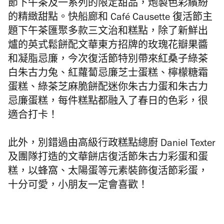
節下午茶及一系列的限定甜品，炮製色彩繽紛
的精緻甜點。快船廊和 Café Causette 復活節主
題下午茶匯聚多款三文治和糕點，除了新鮮出
爐的英式鬆餅配文華東方招牌的玫瑰花瓣果醬
和凝脂忌廉，今次復活節特別帶來紅桑子綠茶
白朱古力兔、紅蘿蔔忌廉芝士蛋糕、檸檬糖霜
蛋糕、綠茶芝麻脆餅配迷你朱古力蛋和朱古力
忌廉蛋糕，每件糕點都融入了春日的色彩，很
適合打卡！
此外，別錯過由高級行政糕點總廚 Daniel Texter
及團隊打造的文華餅店復活節朱古力彩蛋和蛋
糕，以蜂窩、太陽蛋等元素裝飾復活節彩蛋，
十分可愛，小朋友一定會喜歡！