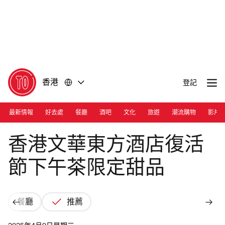
前
前
往
往
內
頁
容
尾
香港
登記
最新情報
好去處
餐廳
酒吧
文化
旅遊
潮流購物
影片
Photograph: Courtesy Mandarin Oriental, Hong Kong
香港文華東方酒店復活
節下午茶限定甜品
餐廳
推薦