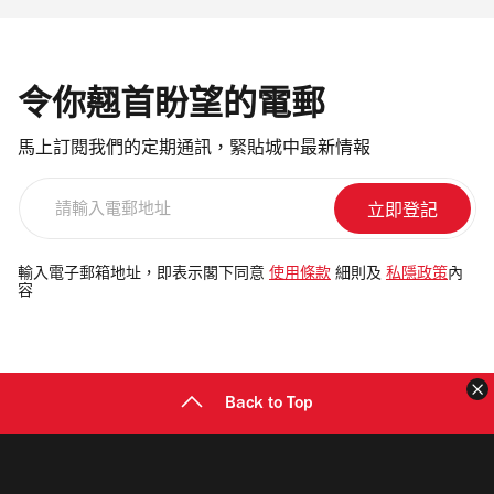
令你翹首盼望的電郵
馬上訂閱我們的定期通訊，緊貼城中最新情報
請
輸
入
電
輸入電子郵箱地址，即表示閣下同意
使用條款
細則及
私隱政策
內
容
郵
地
址
Back to Top