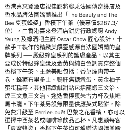
香港喜來登酒店視佳廊將聯乘法國傳奇護膚及
香水品牌法國嬌蘭推出「The Beauty and The
Bee 夏蜜蜂姿」香檳下午茶（優惠價$287.3/
位），由香港喜來登酒店餅房行政總廚 Andy
Yeung 及蠔酒吧主廚 Oscar Chow 匠心設計，十
款手工製作的精緻美饌靈感源自法國嬌蘭的皇
牌系列 ── 殿級蜂皇系列的護膚產品，以其主
要成份特級蜂皇漿及金黃與純白色調貫穿整個
香檳下午茶。主題美點包括：香草煙肉帶子
卷、蜂糖布里多士、鴨肝焦糖燉蛋、黃金柚子
蜜蛋糕等。其他精緻鹹甜點包括龍蝦三文治、
煙三文魚三文治、迷迭香檸蜜朱古力杯及焦糖
馬卡龍。下午茶另設無限量供應英式鬆餅，除
免費升級至 Perrier-Jouët 巴黎之花香檳，亦可以
選擇中西茶茗或咖啡等飲品乙杯。凡惠顧每客
「夏蜜蜂姿」香檳下午茶均可獲贈法國嬌蘭殿