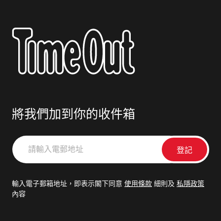
將我們加到你的收件箱
請
輸
入
電
輸入電子郵箱地址，即表示閣下同意
使用條款
細則及
私隱政策
郵
內容
地
址