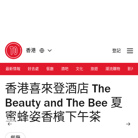
前
前
往
往
內
頁
容
尾
香港
登記
最新情報
好去處
餐廳
酒吧
文化
旅遊
潮流購物
影片
Photograph: Courtesy Sheraton Hong Kong
香港喜來登酒店 The
Beauty and The Bee 夏
蜜蜂姿香檳下午茶