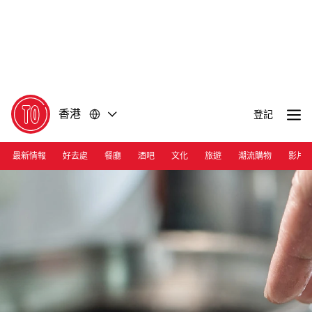
前
前
往
往
內
頁
容
尾
香港
登記
最新情報
好去處
餐廳
酒吧
文化
旅遊
潮流購物
影片