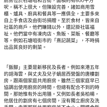
廚房位於石塘咀和合街，面積約有600平方
呎，稱不上很大，但陳設完善，諸如商用雪
櫃、爐具、廚具和餐具等一應俱全，主要多來
自上手食店及由街坊捐贈。至於食材，皆來自
社區的商戶，他們賺錢以外，還記掛社區福
祉。他們當中有凍肉店、魚販、菜販、餐廳等
等。例如石塘咀街市的「熹記蔬菜」，不時捐
出品質良好的剩菜。
「飯腳」主要是新移民及長者。例如來港五年
的胡海雲，與丈夫及兒子蝸居西營盤的唐樓劏
房，跟兩個家庭共用廚房。雖然三個家庭早已
協調出使用廚房的時間，但總有配合不到的時
間，那她惟有外出用膳。又例如長者吳柏楊，
他居住的劏房有七個房間，沒有獨立廚房及洗