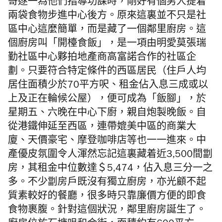
哥逐一為他們指導功課時，剛好有個男人提着
兩袋食物步進中心後方。原來這裏並不只是社
區中心這麼簡單，而是藏了一個鄰里廚房。這
個廚房叫「開檯食飯」，是一項由明愛莫張瑞
勤社區中心夥拍地產商高富諾合作的社區企
劃。只要符合特定條件的西區居民（住戶人均
居住面積少於70平方呎、租金佔入息三成或以
上及正在輪候公屋），便可成為「飯腳」，於
星期五、六晚在中心下廚，親自炮製晚飯。自
從港鐵伸延至西區，連帶媲美中區的商業大
廈、天價豪宅、摩登咖啡店等也一一進來。中
產優皮氛圍令人渾然忘記這裏藏着近3,500間劏
房，其租金中位數達＄5,474，佔入息三分一之
多。不少劏房戶既沒有獨立廚房，亦光顧不起
質素較好的餐廳，很多時只靠廉價方便的即食
食物裹腹。針對這個狀況，鄰里廚房誕生了。