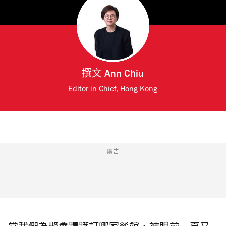
撰文
Ann Chiu
Editor in Chief, Hong Kong
廣告