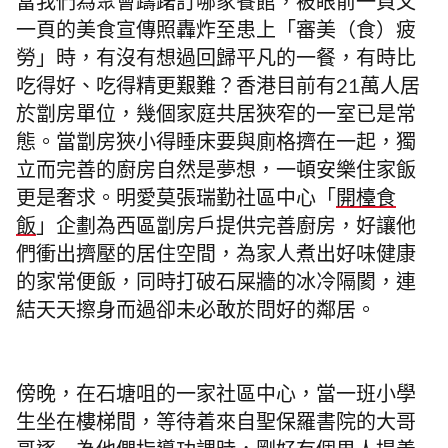
當我們為聚會躊躇訂哪家餐館，被眼前一頁又
一頁的美食宣傳照轟炸至患上「審美（食）疲
勞」時，有沒有想過回歸平凡的一餐，有時比
吃得好、吃得精更艱難？香港目前有21萬人居
於劏房單位，幾個家庭共居狹窄的一室已是常
態。當劏房狹小得睡床要與廁格擠在一起，獨
立而完善的廚房自然是夢想，一頓安樂住家飯
更是奢求。明愛莫張瑞勤社區中心「
開檯食
飯
」企劃為西區劏房戶提供完善廚房，好讓他
們衝出擠壓的居住空間，為家人煮出好味健康
的家常便飯，同時打破石屎牆的冰冷隔閡，連
結天天擦身而過卻未必敢於問好的鄰居。
傍晚，在石塘咀的一家社區中心，當一班小學
生坐在樓梯間，等待着來自聖保羅書院的大哥