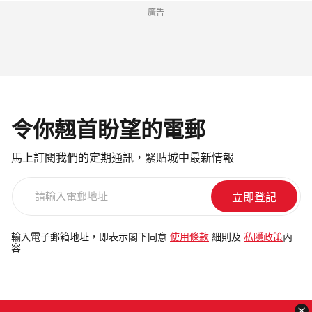
廣告
令你翹首盼望的電郵
馬上訂閱我們的定期通訊，緊貼城中最新情報
請
輸
入
電
輸入電子郵箱地址，即表示閣下同意
使用條款
細則及
私隱政策
內
容
郵
地
址