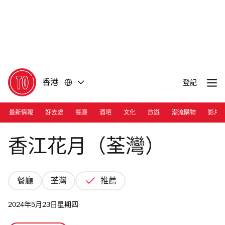
前
前
往
往
內
頁
容
尾
香港
登記
最新情報
好去處
餐廳
酒吧
文化
旅遊
潮流購物
影片
Photograph: Courtesy Victorian Era
香江花月（荃灣）
餐廳
荃灣
推薦
2024年5月23日星期四