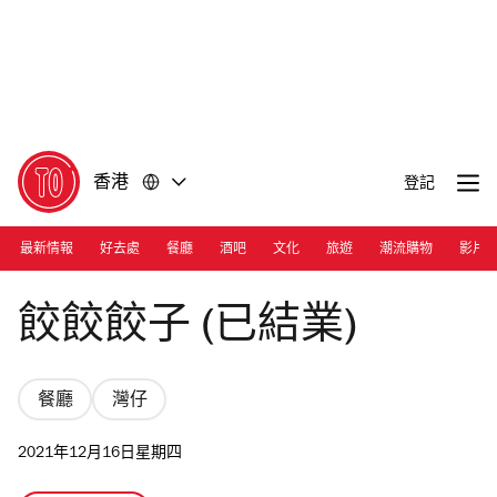
前
前
往
往
內
頁
容
尾
香港
登記
最新情報
好去處
餐廳
酒吧
文化
旅遊
潮流購物
影片
Chao Chao Gyza
餃餃餃子 (已結業)
餐廳
灣仔
2021年12月16日星期四