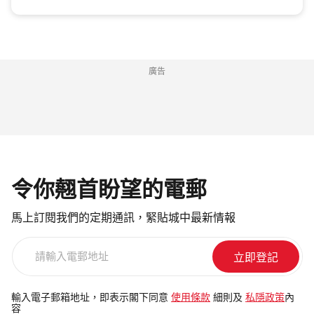
廣告
令你翹首盼望的電郵
馬上訂閱我們的定期通訊，緊貼城中最新情報
請
輸
入
電
輸入電子郵箱地址，即表示閣下同意
使用條款
細則及
私隱政策
內
容
郵