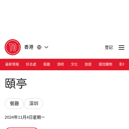
前
前
往
往
內
頁
容
尾
香港
登記
最新情報
好去處
餐廳
酒吧
文化
旅遊
潮流購物
影片
Photograph: Courtesy Yi Pavilion
頤亭
餐廳
深圳
2024年11月4日星期一