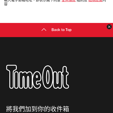
輸入電子郵箱地址，即表示閣下同意
使用條款
細則及
私隱政策
內
容
郵
地
址
Back to Top
將我們加到你的收件箱