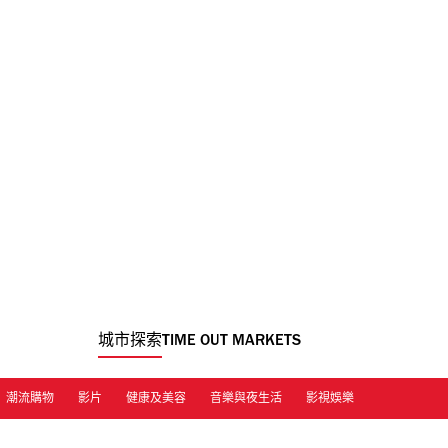
城市探索
TIME OUT MARKETS
潮流購物
影片
健康及美容
音樂與夜生活
影視娛樂