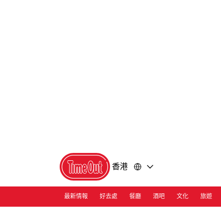
前
前
往
往
內
頁
容
尾
香港
最新情報
好去處
餐廳
酒吧
文化
旅遊