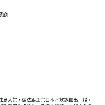
餐廳
味鳥入饌，做法跟正宗日本水炊鍋如出一轍，