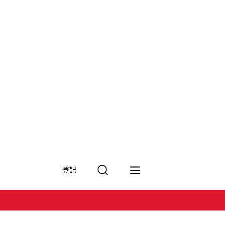
搜
登記
尋