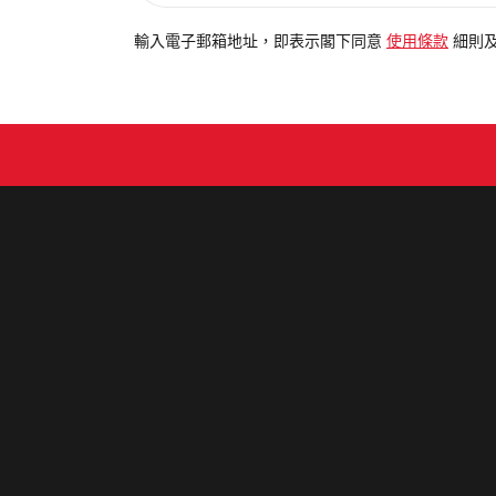
入
電
輸入電子郵箱地址，即表示閣下同意
使用條款
細則
郵
地
址