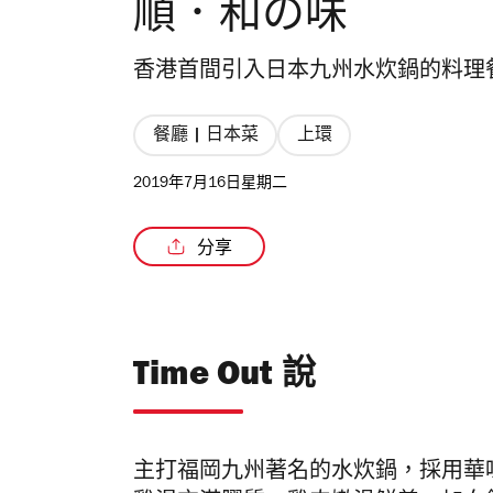
順．和の味
香港首間引入日本九州水炊鍋的料理
餐廳 | 日本菜
上環
2019年7月16日星期二
分享
Time Out 說
主打福岡九州著名的水炊鍋，採用華