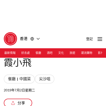
前
前
往
往
內
頁
容
尾
香港
登記
最新情報
好去處
餐廳
酒吧
文化
旅遊
潮流購物
影片
霞小飛
餐廳 | 中國菜
尖沙咀
2019年7月2日星期二
分享