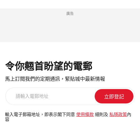
廣告
令你翹首盼望的電郵
馬上訂閱我們的定期通訊，緊貼城中最新情報
請
輸
入
電
輸入電子郵箱地址，即表示閣下同意
使用條款
細則及
私隱政策
內
容
郵
地
址