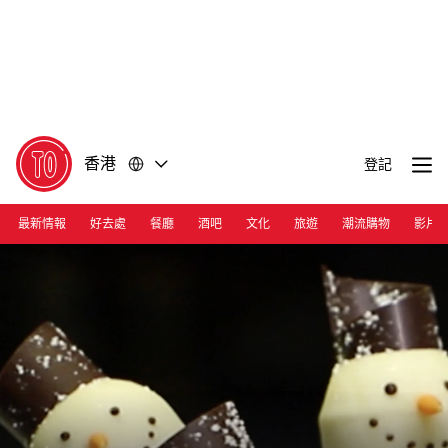
前
前
往
往
內
頁
容
尾
香港
登記
最新情報
好去處
餐廳
酒吧
文化
旅遊
潮流購物
影片