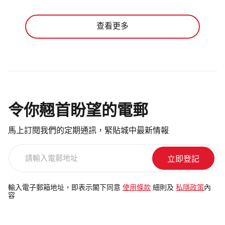
查看更多
令你翹首盼望的電郵
馬上訂閱我們的定期通訊，緊貼城中最新情報
請
輸
入
電
輸入電子郵箱地址，即表示閣下同意
使用條款
細則及
私隱政策
內
容
郵
地
址