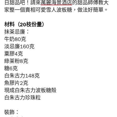
日甜品吧！請來
萬麗海景酒店
的甜品師傅教大
家整一個賣相可愛雪人波板糖，做法好簡單。
材料（20枝份量）
抹茶忌廉
：
牛奶80克
淡忌廉160克
粟膠4克
綠茶粉8克
糖6克
白朱古力148克
魚膠片2克
現成白朱古力波板糖殻
白朱古力珍珠粒
裝飾
：