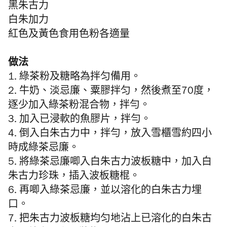
黑朱古力
白朱加力
紅色及黃色食用色粉各適量
做法
1. 綠茶粉及糖略為拌匀備用。
2. 牛奶、淡忌廉、粟膠拌匀，然後煮至70度，
逐少加入
綠茶粉混合物，拌勻。
3. 加入已浸軟的魚膠片，拌勻。
4. 倒入白朱古力中，拌勻，放入雪櫃雪約四小
時成
綠茶忌廉
。
5. 將
綠茶忌廉
唧入白朱古力波板糖中，加入白
朱古力珍珠，插入波板糖棍。
6. 再唧入綠茶忌廉，並以溶化的白朱古力埋
口。
7. 把朱古力波板糖均匀地沾上已溶化的白朱古