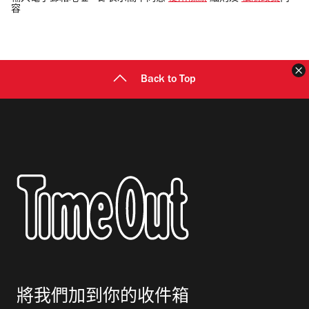
容
郵
地
址
Back to Top
將我們加到你的收件箱