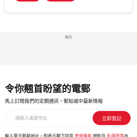
廣告
令你翹首盼望的電郵
馬上訂閱我們的定期通訊，緊貼城中最新情報
請
輸
入
電
輸入電子郵箱地址，即表示閣下同意
使用條款
細則及
私隱政策
內