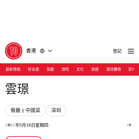
前
前
往
往
內
頁
容
尾
香港
登記
最新情報
好去處
餐廳
酒吧
文化
旅遊
潮流購物
影片
Photograph: Courtesy Yun Jing
雲璟
餐廳 | 中國菜
深圳
2024年5月16日星期四