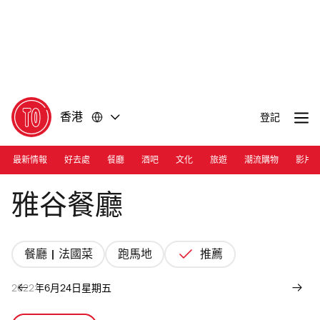
前
前
往
往
內
頁
容
尾
香港
登記
最新情報
好去處
餐廳
酒吧
文化
旅遊
潮流購物
影片
Photograph: Ann Chiu
雅谷餐廳
餐廳 | 法國菜
跑馬地
推薦
2022年6月24日星期五