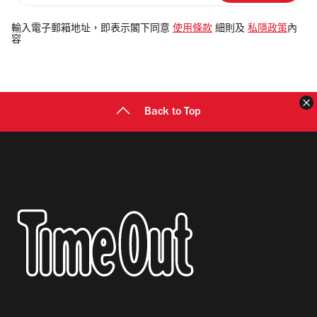
入
電
輸入電子郵箱地址，即表示閣下同意
使用條款
細則及
私隱政策
內
容
郵
地
址
Back to Top