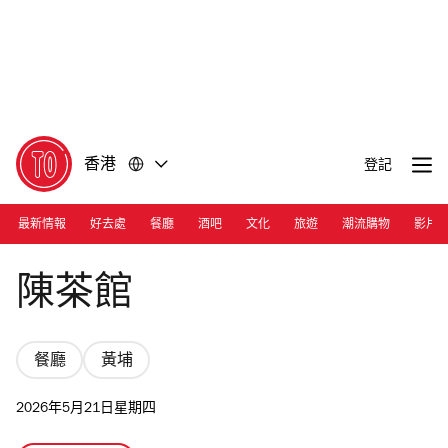
前
前
往
往
內
頁
容
尾
香港
登記
最新情報
好去處
餐廳
酒吧
文化
旅遊
潮流購物
影片
Photograph: Grace Lee | 陳茶館
陳茶館
餐廳
黃埔
2026年5月21日星期四