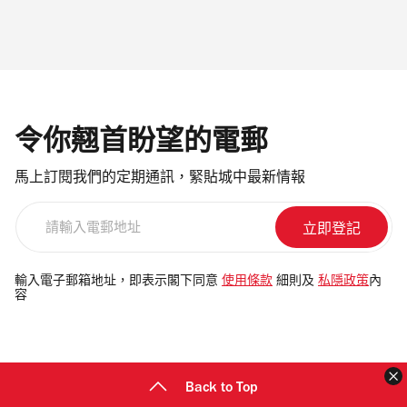
令你翹首盼望的電郵
馬上訂閱我們的定期通訊，緊貼城中最新情報
請
輸
入
電
輸入電子郵箱地址，即表示閣下同意
使用條款
細則及
私隱政策
內
容
郵
地
址
Back to Top