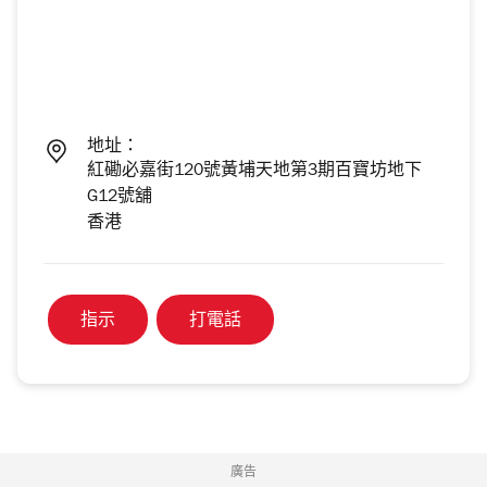
地址：
紅磡必嘉街120號黃埔天地第3期百寶坊地下
G12號舖
香港
指示
打電話
廣告