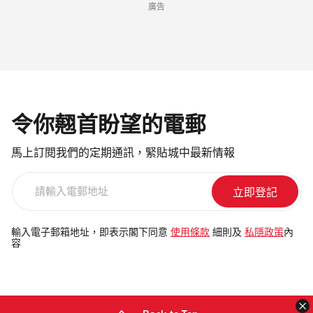
廣告
令你翹首盼望的電郵
馬上訂閱我們的定期通訊，緊貼城中最新情報
請
輸
入
電
輸入電子郵箱地址，即表示閣下同意
使用條款
細則及
私隱政策
內
容
郵
地
址