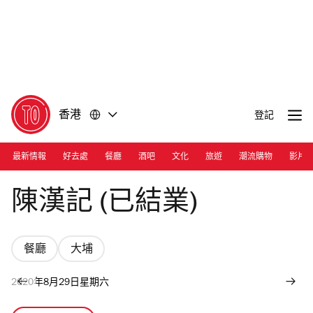
前
前
往
往
內
頁
容
尾
香港
登記
最新情報
好去處
餐廳
酒吧
文化
旅遊
潮流購物
影片
Photograph: Nicholas Wong
陳漢記 (已結業)
餐廳
大埔
2020年8月29日星期六