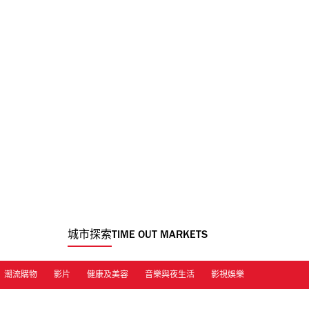
城市探索
TIME OUT MARKETS
潮流購物
影片
健康及美容
音樂與夜生活
影視娛樂