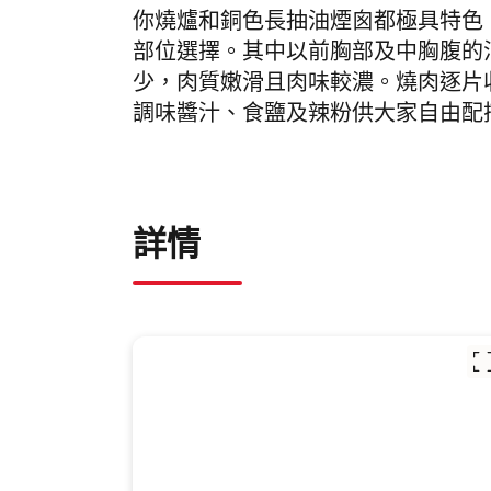
你燒爐和銅色長抽油煙囪都極具特色。餐
部位選擇。其中以前胸部及中胸腹的
少，肉質嫩滑且肉味較濃。燒肉逐片收
調味醬汁、食鹽及辣粉供大家自由配
詳情