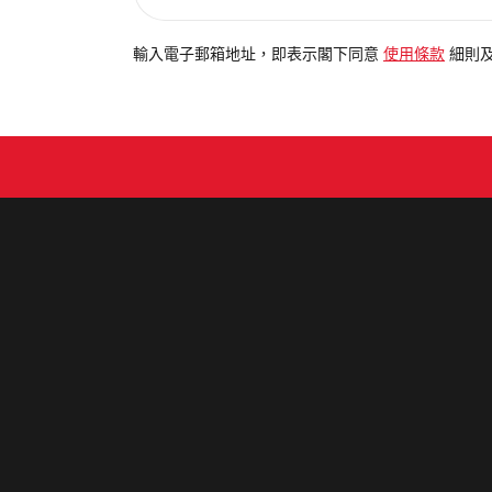
入
電
輸入電子郵箱地址，即表示閣下同意
使用條款
細則
郵
地
址