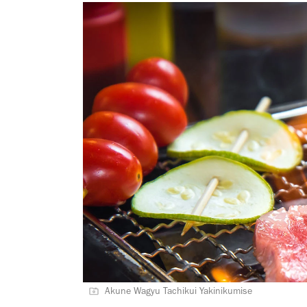
Akune Wagyu Tachikui Yakinikumise