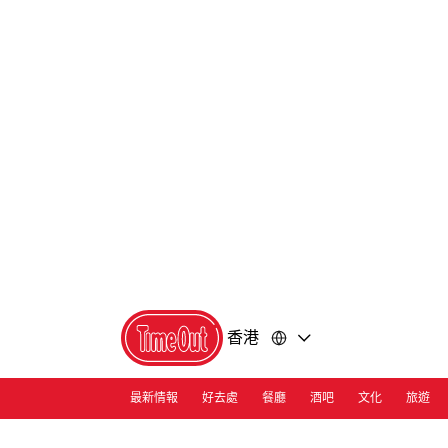
前
前
往
往
內
頁
容
尾
香港
最新情報
好去處
餐廳
酒吧
文化
旅遊