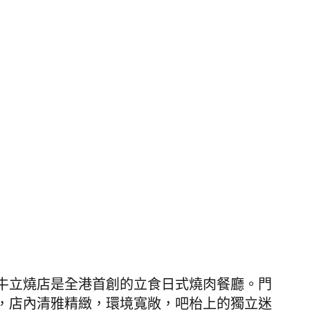
牛立燒店是全港首創的立食日式燒肉餐廳。門
，店內清雅精緻，環境寬敞，吧枱上的獨立迷