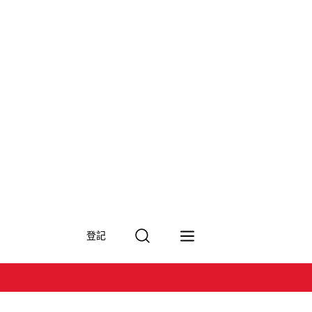
搜
登記
尋