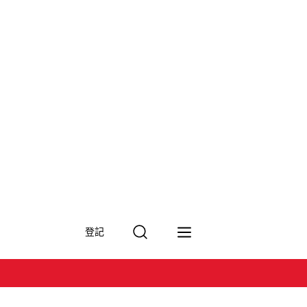
搜
登記
尋