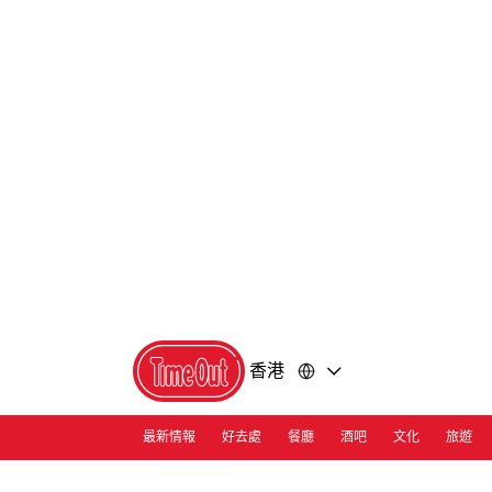
前
前
往
往
內
頁
容
尾
香港
最新情報
好去處
餐廳
酒吧
文化
旅遊