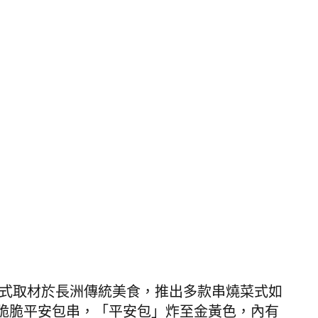
鐵漢菜式取材於長洲傳統美食，推出多款串燒菜式如
脆脆平安包串，「平安包」炸至金黃色，內有