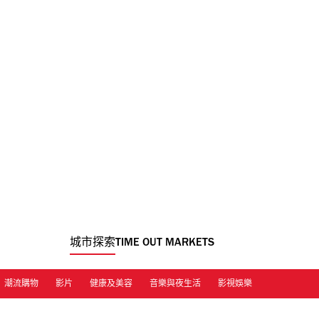
城市探索
TIME OUT MARKETS
潮流購物
影片
健康及美容
音樂與夜生活
影視娛樂