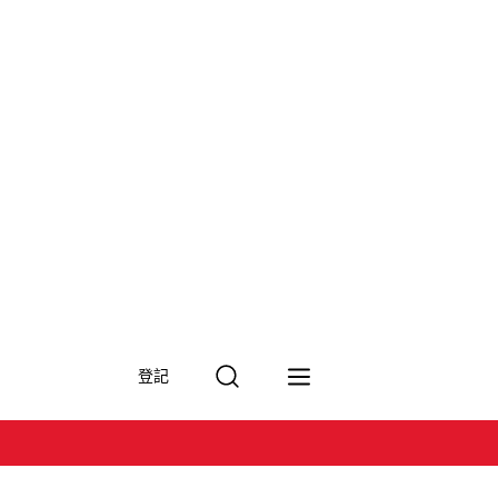
搜
登記
尋