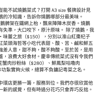
不試燒鵝菜式？打開 A3 size 餐牌設計見
鵝的冷知識，告訴你燒鵝哪部分最美味。
燒鵝髀架在鐵網上枱，飄來陣陣木炭香。燒鵝
有失準，大口咬下，原汁原味。 除了燒鵝，我
味蕾之旅（$150），分別以淮山紅棗杞子
紅菜頭海哲等小吃代表甜、酸、苦、鹹和鮮五
強差人意，甜不夠，酸不夠酸。至於苦，是用
蓋，浪費大好食材。慶幸傳統菜式沒有令我們
花蟹肉炒粉絲（$280）、鮮鳳梨咕嚕肉
，炒功紮實夠火候，總算不負鏞記粵菜之名。
中環店更勝一籌，服務到位。我們亦很欣賞他
一新的感覺，但有時過分花巧只會弄巧反拙。