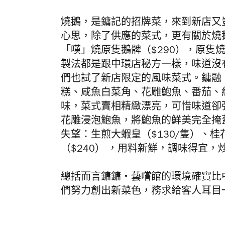
燒鵝，是鏞記的招牌菜，來到新店又豈能
心思，除了供應的菜式，更有關於燒
「嘆」燒原隻鵝髀（$290
），原隻
製法都是跟
中環店秘方一樣，味道沒
們也試了新店限定的風味菜式。鏞融・
糕、咸魚白菜角、花雕鮑魚、番茄、
味，菜式賣相精緻漂亮，可惜味道卻
花雕浸泡鮑魚，將鮑魚的鮮美完全掩
失望：生煎大蝦皇（$130/隻）、桂
（$240） ，用料新鮮，調味得宜
總括而言鏞鏞・藝嚐館的環境確實比
們努力創出新菜色，務求給客人耳目