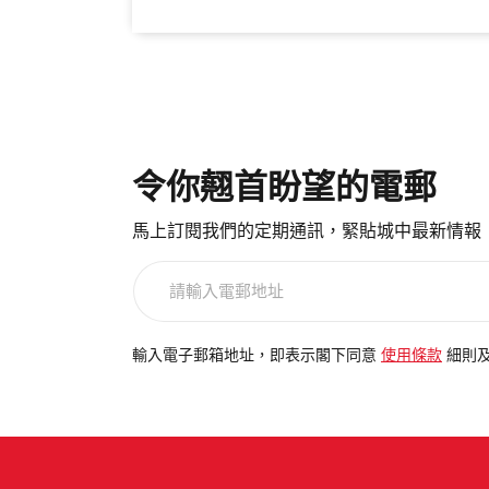
令你翹首盼望的電郵
馬上訂閱我們的定期通訊，緊貼城中最新情報
請
輸
入
電
輸入電子郵箱地址，即表示閣下同意
使用條款
細則
郵
地
址