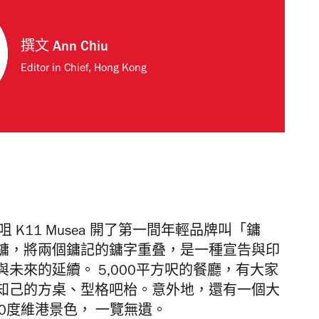
撰文
Ann Chiu
Editor in Chief, Hong Kong
沙咀
K11 Musea
開了第一間年輕品牌叫「鏞
鏞，將兩個鏞記的鏞字重叠，是一種宣告與印
來的延續。 5,000
平方呎的餐廳，有大家
知己的方桌、型格吧枱。意外地，還有一個大
0
度維港景色， 一覽無遺。