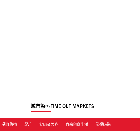
城市探索
TIME OUT MARKETS
潮流購物
影片
健康及美容
音樂與夜生活
影視娛樂