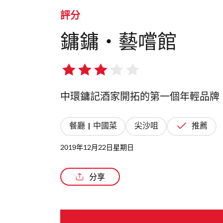
評分
鏞鏞・藝嚐館
3/5
星
中環鏞記酒家開拓的第一個年輕品牌
餐廳 | 中國菜
尖沙咀
推薦
2019年12月22日星期日
分享