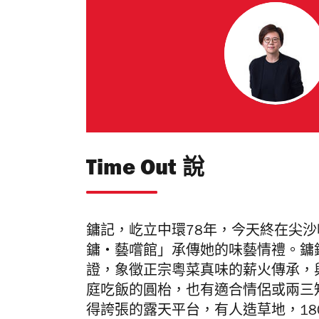
Time Out 說
鏞記，屹立中環78
年，今天終在尖
鏞・
藝嚐館」承傳她的味藝情禮。鏞
證，象徵正宗粵菜真味的薪火傳承，與未
庭吃飯的圓枱，也有適合情侶或兩三
得誇張的露天平台，有人造草地，
18