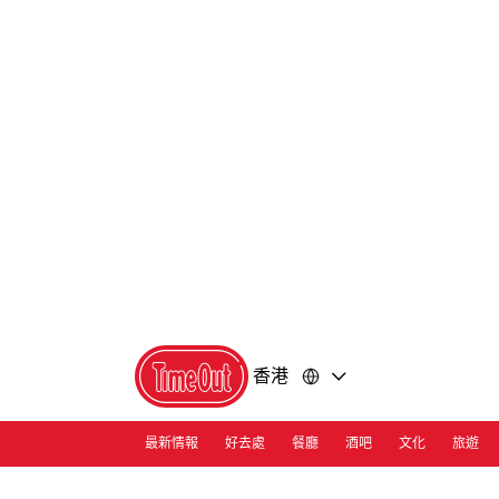
前
前
往
往
內
頁
容
尾
香港
最新情報
好去處
餐廳
酒吧
文化
旅遊