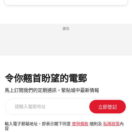
廣告
令你翹首盼望的電郵
馬上訂閱我們的定期通訊，緊貼城中最新情報
請
輸
入
電
輸入電子郵箱地址，即表示閣下同意
使用條款
細則及
私隱政策
內
容
郵