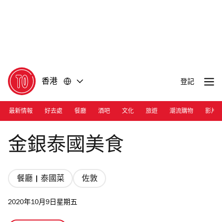
前
前
往
往
內
頁
容
尾
香港
登記
最新情報
好去處
餐廳
酒吧
文化
旅遊
潮流購物
影片
Photograph: Courtesy Nicholas Wong
金銀泰國美食
餐廳 | 泰國菜
佐敦
2020年10月9日星期五