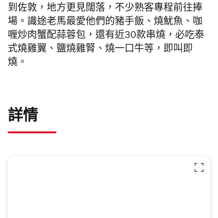
到佐敦，地方更見闊落，不少熟客專程前往捧
場。識途老馬最愛他們的豬手飯、
燒魷魚、
咖
喱炒肉蟹配蒜蓉包，還有近30款串燒，必吃泰
式燒雞翼、鹽燒雞腎、燒一口牛等，即叫即
燒。
詳情