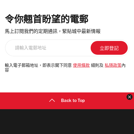
令你翹首盼望的電郵
馬上訂閱我們的定期通訊，緊貼城中最新情報
請
輸
入
電
輸入電子郵箱地址，即表示閣下同意
使用條款
細則及
私隱政策
內
容
郵
地
址
Back to Top