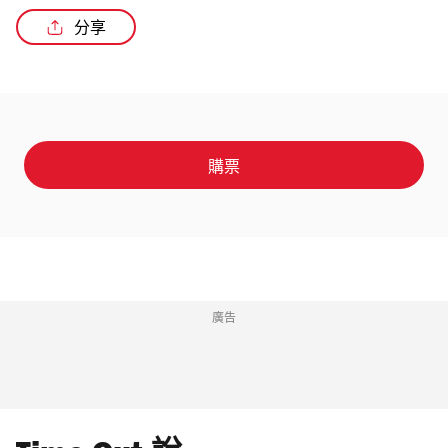
分享
/2
購票
廣告