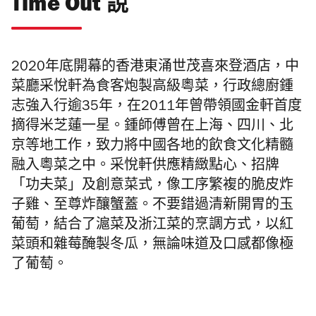
Time Out 說
2020年底開幕的香港東涌世茂喜來登酒店，中
菜廳采悅軒為食客炮製高級粵菜，行政總廚鍾
志強入行逾35年，在2011年曾帶領國金軒首度
摘得米芝蓮一星。鍾師傅曾在上海、四川、北
京等地工作，致力將中國各地的飲食文化精髓
融入粵菜之中。采悅軒供應精緻點心、招牌
「功夫菜」及創意菜式，像工序繁複的脆皮炸
子雞、至尊炸釀蟹蓋。不要錯過清新開胃的玉
葡萄，結合了滬菜及浙江菜的烹調方式，以紅
菜頭和雜莓醃製冬瓜，無論味道及口感都像極
了葡萄。