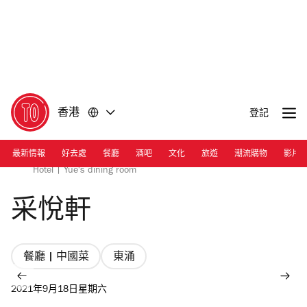
前
前
往
往
內
頁
容
尾
香港
登記
最新情報
好去處
餐廳
酒吧
文化
旅遊
潮流購物
影片
Photograph: Courtesy Sheraton Hong Kong Tung Chung
Hotel | Yue's dining room
采悅軒
餐廳 | 中國菜
東涌
2021年9月18日星期六