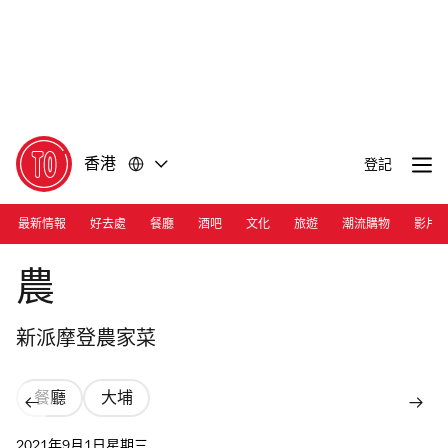
前
前
往
往
內
頁
容
尾
香港
登記
最新情報
好去處
餐廳
酒吧
文化
旅遊
潮流購物
影片
Photograph: Courtesy Farm Restaurant
農
新派摩登農家菜
餐廳
大埔