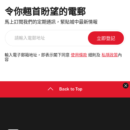
令你翹首盼望的電郵
馬上訂閱我們的定期通訊，緊貼城中最新情報
請
輸
入
電
輸入電子郵箱地址，即表示閣下同意
使用條款
細則及
私隱政策
內
容
郵
地
址
Back to Top