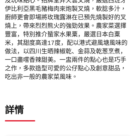
及玩味點心。招牌
堂弄火雲叉燒，
嚴選西班牙
伊比利亞黑毛豬梅肉來炮製叉燒，
軟腍多汁，
廚師更會即
場將玫瑰露淋在已預先燒製好的叉
燒上，
帶來烈烈熊火的強勁效果。
農家菜選擇
豐富，特別推介蜑家水果粟，嚴選日本白粟
米，其甜度高達
17
度，配以港式避風塘風味的
做法，以四川生晒辣椒乾、
金蒜及乾葱烹煮，
一口盡嚐香辣甜美。
一盅兩件的點心也是巧手
之作，多款造型可愛的公仔點心及創意甜品，
吃出非一般的農家菜風味。
詳情