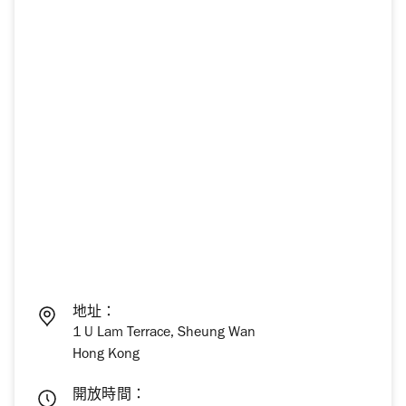
地址：
1 U Lam Terrace, Sheung Wan
Hong Kong
開放時間：