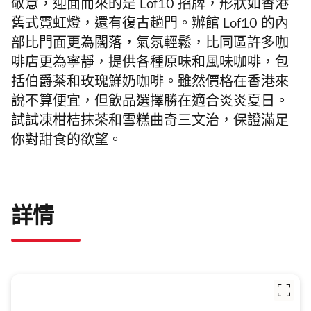
敬意，迎面而來的是 Lof10 招牌，形狀如香港
舊式霓虹燈，還有復古趟門。辦館
Lof10
的內
部比門面更為闊落，氣氛輕鬆，比同區許多咖
啡店更為寧靜，提供各種原味和風味咖啡，包
括伯爵茶和玫瑰鮮奶咖啡。雖然價格在香港來
說不算便宜，但飲品選擇勝在適合炎炎夏日。
試試凍柑桔抹茶和雪糕曲奇三文治，保證滿足
你對甜食的欲望。
詳情