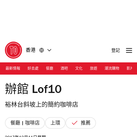
前
前
往
往
內
頁
容
尾
香港
登記
最新情報
好去處
餐廳
酒吧
文化
旅遊
潮流購物
影片
Photograph: Courtesy Lof 10
辦館 Lof10
裕林台斜坡上的簡約咖啡店
餐廳 | 咖啡店
上環
推薦