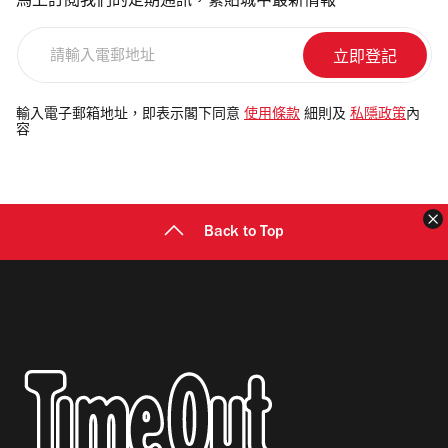
馬上訂閱我們的定期通訊，緊貼城中最新情報
請
輸
入
電
輸入電子郵箱地址，即表示閣下同意
使用條款
細則及
私隱政策
內
容
郵
地
址
Back to Top