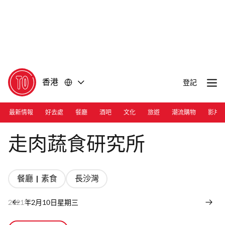
前
前
往
往
內
頁
容
尾
香港
登記
最新情報
好去處
餐廳
酒吧
文化
旅遊
潮流購物
影片
Photograph: Luke
走肉蔬食研究所
餐廳 | 素食
長沙灣
2021年2月10日星期三