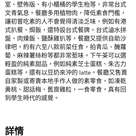
室、壁佈版、有小櫃桶的學生枱等，非常台式
文青氣息。餐廳多用植物肉，降低素食門檻，
讓初嘗吃素的人不會覺得清淡乏味，例如有港
式扒餐、焗飯，還特設台式餐牌，台式滷水拼
盤、肉燥飯、鹽酥雞扒等，餐廳又提供自助沙
律吧，約有六至八款前菜任食，拍青瓜、醃蘿
蔔、麻辣薯絲粉等都非常惹味。下午茶可以選
輕盈的純素甜品，例如純素芝士蛋糕、朱古力
蛋糕等，還有以豆奶來沖的 latte。餐廳又售賣
自家製或寄賣本地手作人做的素零食，如凍乾
黃桃、甜話梅、舊齋雞粒，一食零食，真有回
到學生時代的感覺。
詳情