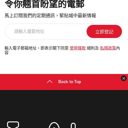
令你翹首盼望的電郵
馬上訂閱我們的定期通訊，緊貼城中最新情報
請
輸
入
電
輸入電子郵箱地址，即表示閣下同意
使用條款
細則及
私隱政策
內
容
郵
地
址
Back to Top